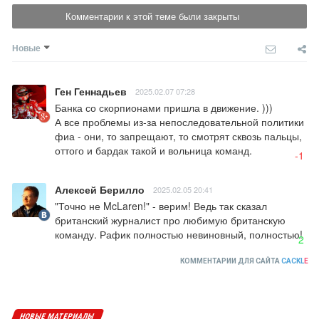
Комментарии к этой теме были закрыты
Новые
Ген Геннадьев
2025.02.07 07:28
Банка со скорпионами пришла в движение. ))) 

А все проблемы из-за непоследовательной политики 
фиа - они, то запрещают, то смотрят сквозь пальцы, 
оттого и бардак такой и вольница команд.
-1
Алексей Берилло
2025.02.05 20:41
"Точно не McLaren!" - верим! Ведь так сказал 
британский журналист про любимую британскую 
команду. Рафик полностью невиновный, полностью!
2
КОММЕНТАРИИ ДЛЯ САЙТА
CACKL
E
НОВЫЕ МАТЕРИАЛЫ