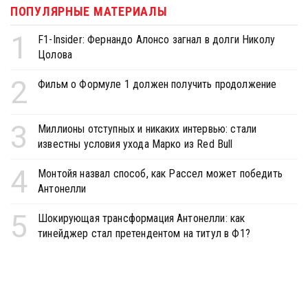
ПОПУЛЯРНЫЕ МАТЕРИАЛЫ
1
F1-Insider: Фернандо Алонсо загнал в долги Николу
Цолова
2
Фильм о Формуле 1 должен получить продолжение
3
Миллионы отступных и никаких интервью: стали
известны условия ухода Марко из Red Bull
4
Монтойя назвал способ, как Рассел может победить
Антонелли
5
Шокирующая трансформация Антонелли: как
тинейджер стал претендентом на титул в Ф1?