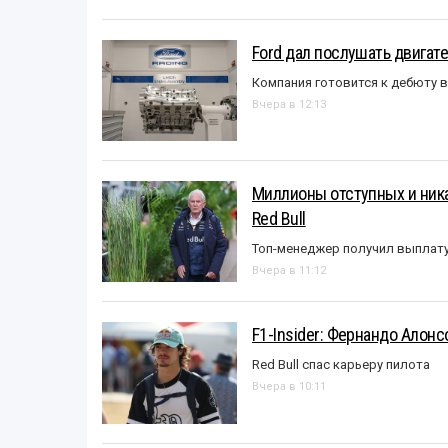
Ford дал послушать двигате
Компания готовится к дебюту 
Вчера в 12:13
Миллионы отступных и ника
Red Bull
Топ-менеджер получил выплат
Вчера в 11:12
F1-Insider: Фернандо Алонс
Red Bull спас карьеру пилота
Вчера в 10:11