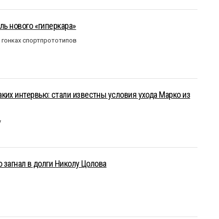
ль нового «гиперкара»
в гонках спортпрототипов
ких интервью: стали известны условия ухода Марко из
у
о загнал в долги Николу Цолова