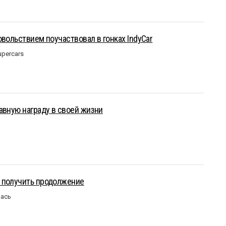
овольствием поучаствовал в гонках IndyCar
upercars
авную награду в своей жизни
 получить продолжение
лась