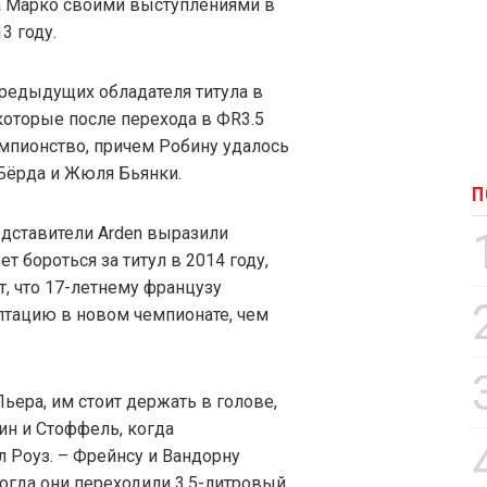
а Марко своими выступлениями в
3 году.
предыдущих обладателя титула в
 которые после перехода в ФR3.5
емпионство, причем Робину удалось
 Бёрда и Жюля Бьянки.
П
редставители Arden выразили
 бороться за титул в 2014 году,
, что 17-летнему французу
птацию в новом чемпионате, чем
ера, им стоит держать в голове,
ин и Стоффель, когда
л Роуз. – Фрейнсу и Вандорну
огда они переходили 3,5-литровый