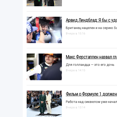
Арвид Линдблад: Я бы с уд
Британец нацелен и на серию S
Вчера в 15:16
Макс Ферстаппен назвал гл
Для голландца — это его дочь
Вчера в 14:15
Фильм о Формуле 1 должен
Работа над сиквелом уже нача
Вчера в 13:14