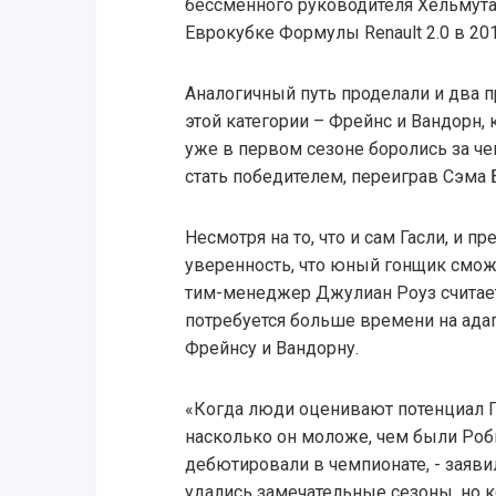
бессменного руководителя Хельмут
Еврокубке Формулы Renault 2.0 в 201
Аналогичный путь проделали и два 
этой категории – Фрейнс и Вандорн,
уже в первом сезоне боролись за ч
стать победителем, переиграв Сэма
Несмотря на то, что и сам Гасли, и п
уверенность, что юный гонщик сможет
тим-менеджер Джулиан Роуз считает
потребуется больше времени на ада
Фрейнсу и Вандорну.
«Когда люди оценивают потенциал Пь
насколько он моложе, чем были Роб
дебютировали в чемпионате, - заяви
удались замечательные сезоны, но к