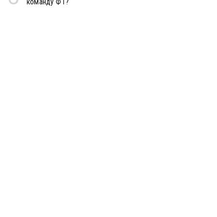
команду Ф1?