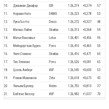
10.
Джазман Джафар
ISR
1.26,219
+0,274
57
11.
Норман Нато
DAMS
1.26,223
+0,278
53
12.
Лука Гьотто
Draco
1.26,272
+0,327
48
13.
Матиас Лайне
Strakka
1.26,313
+0,368
59
14.
Матье Ваксивье
Lotus
1.26,401
+0,456
95
15.
Мейндерт ван Бурен
Pons
1.26,410
+0,465
50
16.
Уилл Стивенс
Strakka
1.26,416
+0,471
60
17.
Тио Эллинас
Pons
1.26,526
+0,581
65
18.
Цоэль Амберг
AVF
1.26,545
+0,600
53
19.
Роман Мавланов
Zeta
1.26,618
+0,673
43
20.
Уильям Буллер
Arden
1.26,755
+0,810
37
21.
Бейтске Виссер
AVF
1.26,982
+1,037
70