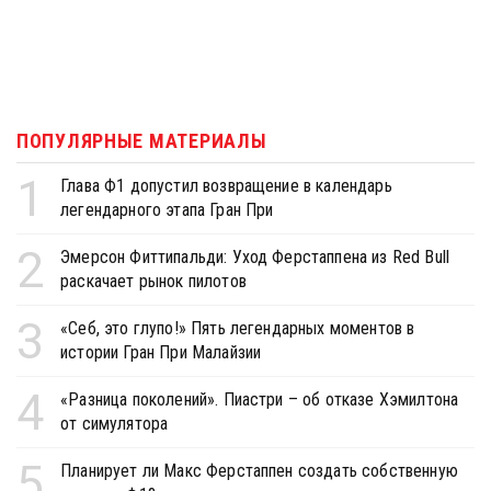
ПОПУЛЯРНЫЕ МАТЕРИАЛЫ
1
Глава Ф1 допустил возвращение в календарь
легендарного этапа Гран При
2
Эмерсон Фиттипальди: Уход Ферстаппена из Red Bull
раскачает рынок пилотов
3
«Себ, это глупо!» Пять легендарных моментов в
истории Гран При Малайзии
4
«Разница поколений». Пиастри – об отказе Хэмилтона
от симулятора
5
Планирует ли Макс Ферстаппен создать собственную