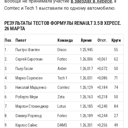
вообще не принимала участие
в заездах в Хересе
, а
Comtec и Tech 1 выставили по одному автомобилю.
РЕЗУЛЬТАТЫ ТЕСТОВ ФОРМУЛЫ RENAULT 3.5 В ХЕРЕСЕ.
26 МАРТА
Поз.
Пилот
Команда
Время
Отст.
Круги
1.
Пьетро Фантен
Draco
1.25,945
55
2.
Сергей Сироткин
Fortec
1.26,006
+0,061
62
3.
Пьер Гасли
Arden
1.26,017
+0,072
50
4.
Марко Соренсен
Tech 1
1.26,031
+0,086
71
5.
Николай Марценко
Comtec
1.26,129
+0,184
74
6.
Роберто Мери
Zeta
1.26,163
+0,218
50
7.
Марлон Стокинджер
Lotus
1.26,185
+0,240
84
8.
Оливер Роуленд
Fortec
1.26,189
+0,244
27
9.
Карлос Сайнс
DAMS
1.26,201
+0,256
49