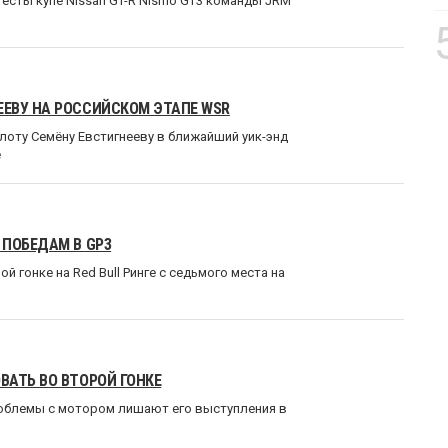
есты купе Nissan GT-R Nismo GT3 команды JRM
ЕВУ НА РОССИЙСКОМ ЭТАПЕ WSR
оту Семёну Евстигнееву в ближайший уик-энд
е
 ПОБЕДАМ В GP3
 гонке на Red Bull Ринге с седьмого места на
ВАТЬ ВО ВТОРОЙ ГОНКЕ
роблемы с мотором лишают его выступления в