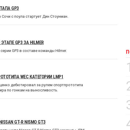
ТАПА GP3
 Сочи с поула стартует Дин Стоунман.
ТАПЕ GP3 ЗА HILMER
ерии GP3 в составе команды Hilmer.
П
ОТОТИПА WEC КАТЕГОРИИ LMP1
арценко дебютировал за рулем спортпрототипа
ира по гонкам на выносливость.
ISSAN GT-R NISMO GT3