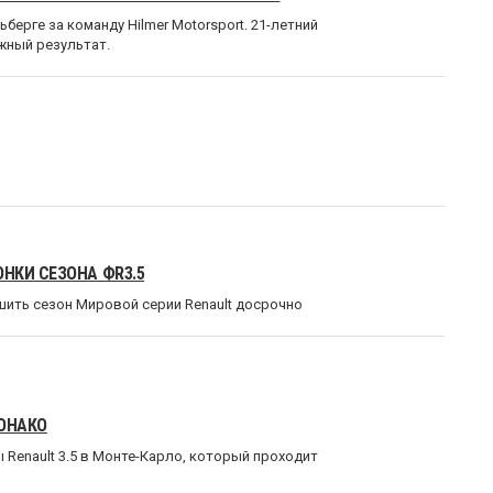
берге за команду Hilmer Motorsport. 21-летний
жный результат.
НКИ СЕЗОНА ФR3.5
ить сезон Мировой серии Renault досрочно
МОНАКО
Renault 3.5 в Монте-Карло, который проходит