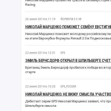
Николай Марценко провёл на трассе в Сильверстоуне т
Racing.
26 июня 2014 в 11:19
ФОРМУЛА 3.5 V8
НИКОЛАЙ МАРЦЕНКО ПОМОЖЕТ СЕМЁНУ ЕВСТИГНЕ
Николай Марценко поможет молодому российскому пил
на этапе Еврокубка Формулы Renault 2.0 в Подмосковь
22 июня 2014 в 12:31
GP3
ЭМИЛЬ БЕРНСДОРФ ОТКРЫЛ В ШПИЛЬБЕРГЕ СЧЕТ
Британец Эмиль Бернсдорф пробился к победе во второй
старте
22 июня 2014 в 10:25
GP3
,
РОССИЯ
НИКОЛАЙ МАРЦЕНКО: НЕ ВИЖУ СМЫСЛА УЧАСТВО
Дебютант серии GP3 Николай Марценко заявил, что п
Шпильберге смысла