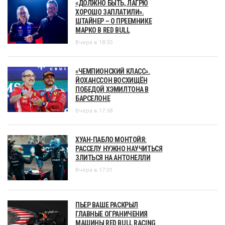
«ДОЛЖНО БЫТЬ, ЛАГРЮ
ХОРОШО ЗАПЛАТИЛИ».
ШТАЙНЕР – О ПРЕЕМНИКЕ
МАРКО В RED BULL
Вчера в 18:55
«ЧЕМПИОНСКИЙ КЛАСС».
ЙОХАНССОН ВОСХИЩЁН
ПОБЕДОЙ ХЭМИЛТОНА В
БАРСЕЛОНЕ
Вчера в 17:58
ХУАН-ПАБЛО МОНТОЙЯ:
РАССЕЛУ НУЖНО НАУЧИТЬСЯ
ЗЛИТЬСЯ НА АНТОНЕЛЛИ
Вчера в 17:01
ПЬЕР ВАШЕ РАСКРЫЛ
ГЛАВНЫЕ ОГРАНИЧЕНИЯ
МАШИНЫ RED BULL RACING