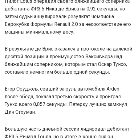
Пилот Lotus опередил своего ближайшего соперника
дебютанта ФR3.5 Ника де Вриса на 0,92 секунды, но
затем судьи аннулировали результат чемпиона
Еврокубка Формулы Renault 2.0 за несоответствие его
машины минимальному весу.
В результате де Врис оказался в протоколе на далекой
десятой позиции, а преимущество Ваксивьера над
ближайшим соперником, которым стал Оскар Тунхо,
составило немногим больше одной секунды.
Егор Оруджев, севший за руль автомобиля Arden
после обеда, показал третью скорость и проиграл
Тунхо всего 0,057 секунды. Пятерку лучших замкнул
Дин Стоуман.
Большую часть дневной сессии лидировал дебютант
ФR3.5 Ричард Гонда, но в итоге в конце дня он