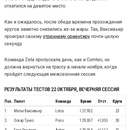
откатился на девятое место.
Как и ожидалось, после обеда времена прохождения
кругов заметно снизились из-за жары. Так, Ваксивьер
проиграл своему
утреннему ориентиру
почти целую
секунду.
Команда Zeta пропускала день, как и Comtec, но
должна вернуться на трассу в начале ноября, когда
пройдёт следующая межсезонная сессия.
РЕЗУЛЬТАТЫ ТЕСТОВ 22 ОКТЯБРЯ, ВЕЧЕРНЯЯ СЕССИЯ
Поз.
Пилот
Команда
Время
Отст.
Круги
1.
Матье Ваксивьер
Lotus
1:27,952
23
2.
Оскар Тунхо
Pons
1:29,007
+1,055
30
3.
Егор Оруджев
Arden
1:29,064
+1,112
31