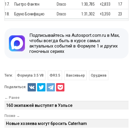
17.
Пьетро Фантен
Draco
1:30,785
+2,833
17
18.
Бруно Бонифацио
Draco
1:31,302
+3,350
23
Подписывайтесь на Autosport.com.ru в Max,
чтобы всегда быть в курсе самых
актуальных событий в Формуле 1 и других
гоночных сериях
Теги:
Формула 3.5 V8
ФR3.5
Ваксивьер
Оруджев
Поделиться:
← Ранее
160 экипажей выступят в Уэльсе
Позже →
Новые хозяева могут бросить Caterham