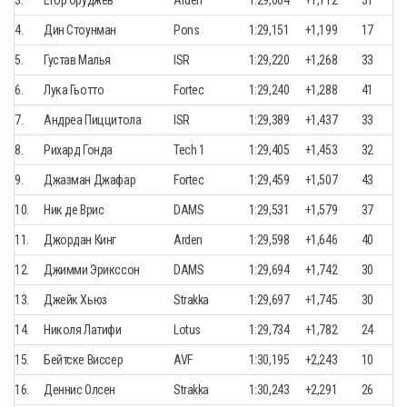
4.
Дин Стоунман
Pons
1:29,151
+1,199
17
5.
Густав Малья
ISR
1:29,220
+1,268
33
6.
Лука Гьотто
Fortec
1:29,240
+1,288
41
7.
Андреа Пиццитола
ISR
1:29,389
+1,437
33
8.
Рихард Гонда
Tech 1
1:29,405
+1,453
32
9.
Джазман Джафар
Fortec
1:29,459
+1,507
43
10.
Ник де Врис
DAMS
1:29,531
+1,579
37
11.
Джордан Кинг
Arden
1:29,598
+1,646
40
12.
Джимми Эрикссон
DAMS
1:29,694
+1,742
30
13.
Джейк Хьюз
Strakka
1:29,697
+1,745
30
14.
Николя Латифи
Lotus
1:29,734
+1,782
24
15.
Бейтске Виссер
AVF
1:30,195
+2,243
10
16.
Деннис Олсен
Strakka
1:30,243
+2,291
26