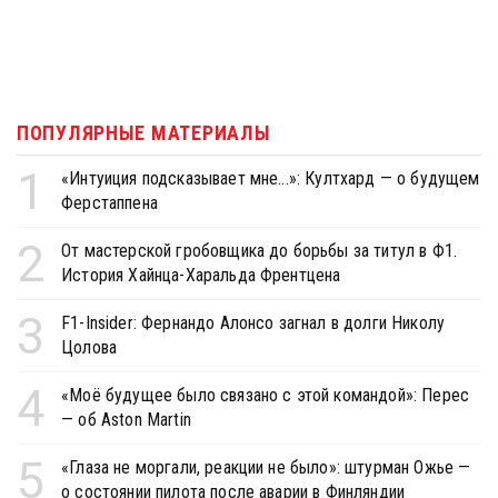
ПОПУЛЯРНЫЕ МАТЕРИАЛЫ
1
«Интуиция подсказывает мне...»: Култхард — о будущем
Ферстаппена
2
От мастерской гробовщика до борьбы за титул в Ф1.
История Хайнца-Харальда Френтцена
3
F1-Insider: Фернандо Алонсо загнал в долги Николу
Цолова
4
«Моё будущее было связано с этой командой»: Перес
— об Aston Martin
5
«Глаза не моргали, реакции не было»: штурман Ожье —
о состоянии пилота после аварии в Финляндии