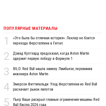
ПОПУЛЯРНЫЕ МАТЕРИАЛЫ
1
«Это была бы отличная история». Леклер не боится
перехода Ферстаппена в Ferrari
2
Дэвид Култхард предсказал, когда Aston Martin
одержит первую победу в Формуле 1
3
BILD: Red Bull нашла замену Ламбьязе, переманив
инженера Aston Martin
4
Эмерсон Фиттипальди: Уход Ферстаппена из Red Bull
раскачает рынок пилотов
5
Пьер Ваше раскрыл главные ограничения машины Red
Bull Racing 2026 года