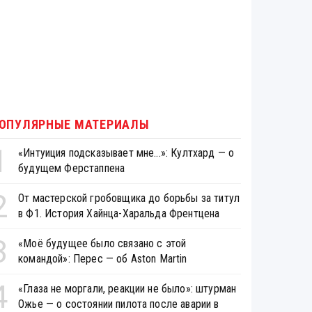
ОПУЛЯРНЫЕ МАТЕРИАЛЫ
1
«Интуиция подсказывает мне...»: Култхард — о
будущем Ферстаппена
2
От мастерской гробовщика до борьбы за титул
в Ф1. История Хайнца-Харальда Френтцена
3
«Моё будущее было связано с этой
командой»: Перес — об Aston Martin
4
«Глаза не моргали, реакции не было»: штурман
Ожье — о состоянии пилота после аварии в