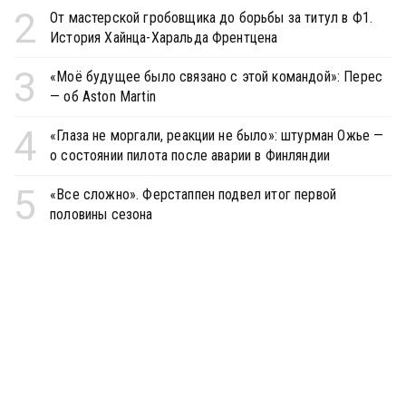
2
От мастерской гробовщика до борьбы за титул в Ф1.
История Хайнца-Харальда Френтцена
3
«Моё будущее было связано с этой командой»: Перес
— об Aston Martin
4
«Глаза не моргали, реакции не было»: штурман Ожье —
о состоянии пилота после аварии в Финляндии
5
«Все сложно». Ферстаппен подвел итог первой
половины сезона