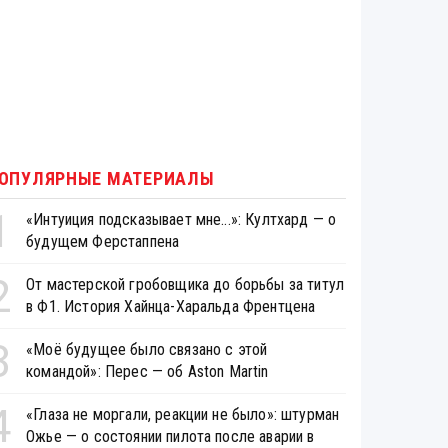
ОПУЛЯРНЫЕ МАТЕРИАЛЫ
1
«Интуиция подсказывает мне...»: Култхард — о
будущем Ферстаппена
2
От мастерской гробовщика до борьбы за титул
в Ф1. История Хайнца-Харальда Френтцена
3
«Моё будущее было связано с этой
командой»: Перес — об Aston Martin
4
«Глаза не моргали, реакции не было»: штурман
Ожье — о состоянии пилота после аварии в