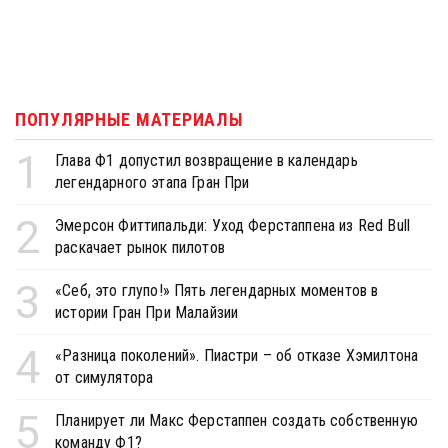
ПОПУЛЯРНЫЕ МАТЕРИАЛЫ
1
Глава Ф1 допустил возвращение в календарь
легендарного этапа Гран При
2
Эмерсон Фиттипальди: Уход Ферстаппена из Red Bull
раскачает рынок пилотов
3
«Себ, это глупо!» Пять легендарных моментов в
истории Гран При Малайзии
4
«Разница поколений». Пиастри – об отказе Хэмилтона
от симулятора
5
Планирует ли Макс Ферстаппен создать собственную
команду Ф1?