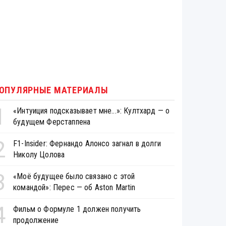
ОПУЛЯРНЫЕ МАТЕРИАЛЫ
1
«Интуиция подсказывает мне...»: Култхард — о
будущем Ферстаппена
2
F1-Insider: Фернандо Алонсо загнал в долги
Николу Цолова
3
«Моё будущее было связано с этой
командой»: Перес — об Aston Martin
4
Фильм о Формуле 1 должен получить
продолжение