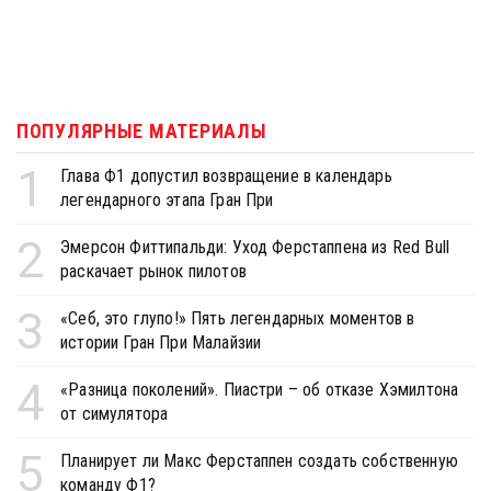
ПОПУЛЯРНЫЕ МАТЕРИАЛЫ
1
Глава Ф1 допустил возвращение в календарь
легендарного этапа Гран При
2
Эмерсон Фиттипальди: Уход Ферстаппена из Red Bull
раскачает рынок пилотов
3
«Себ, это глупо!» Пять легендарных моментов в
истории Гран При Малайзии
4
«Разница поколений». Пиастри – об отказе Хэмилтона
от симулятора
5
Планирует ли Макс Ферстаппен создать собственную
команду Ф1?