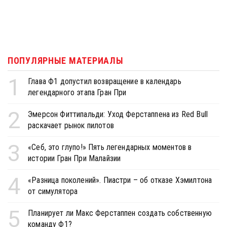
ПОПУЛЯРНЫЕ МАТЕРИАЛЫ
1
Глава Ф1 допустил возвращение в календарь
легендарного этапа Гран При
2
Эмерсон Фиттипальди: Уход Ферстаппена из Red Bull
раскачает рынок пилотов
3
«Себ, это глупо!» Пять легендарных моментов в
истории Гран При Малайзии
4
«Разница поколений». Пиастри – об отказе Хэмилтона
от симулятора
5
Планирует ли Макс Ферстаппен создать собственную
команду Ф1?