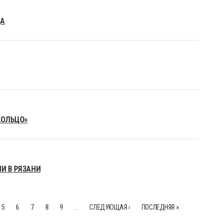
ЦА
КОЛЬЦО»
И В РЯЗАНИ
5
6
7
8
9
…
СЛЕДУЮЩАЯ ›
ПОСЛЕДНЯЯ »