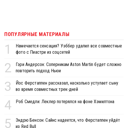
ПОПУЛЯРНЫЕ МАТЕРИАЛЫ
1
Намечается сенсация? Уэббер удалил все совместные
фото с Пиастри из соцсетей
2
Гэри Андерсон: Соперникам Aston Martin будет сложно
повторить подход Ньюи
3
Йос Ферстаппен рассказал, насколько уступает сыну
во время совместных трек-дней
4
Роб Смедли: Леклер потерялся на фоне Хэмилтона
5
Эндрю Бенсон: Сайнс надеется, что Ферстаппен уйдёт
из Red Bull