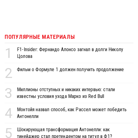
ПОПУЛЯРНЫЕ МАТЕРИАЛЫ
1
F1-Insider: Фернандо Алонсо загнал в долги Николу
Цолова
2
Фильм о Формуле 1 должен получить продолжение
3
Миллионы отступных и никаких интервью: стали
известны условия ухода Марко из Red Bull
4
Монтойя назвал способ, как Рассел может победить
Антонелли
5
Шокирующая трансформация Антонелли: как
тинейджер стал претендентом на титул в Ф1?