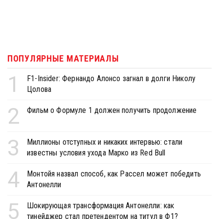
ПОПУЛЯРНЫЕ МАТЕРИАЛЫ
1
F1-Insider: Фернандо Алонсо загнал в долги Николу
Цолова
2
Фильм о Формуле 1 должен получить продолжение
3
Миллионы отступных и никаких интервью: стали
известны условия ухода Марко из Red Bull
4
Монтойя назвал способ, как Рассел может победить
Антонелли
5
Шокирующая трансформация Антонелли: как
тинейджер стал претендентом на титул в Ф1?