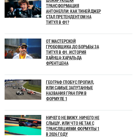
ШОКИРУЮЩАЯ
ТРАНСФОРМАЦИЯ
АНТОНЕЛЛИ: КАК ТИНЕЙДЖЕР
СТАЛ ПРЕТЕНДЕНТОМ НА
ТИТУЛ В Ф1?
ОТ МАСТЕРСКОЙ
ГРОБОВЩИКА ДО БОРЬБЫ ЗА
ТИТУЛ В Ф1. ИСТОРИЯ
ХАЙНЦА-ХАРАЛЬДА
ФРЕНТЦЕНА
ГЕОГРАФ ГЛОБУС ПРОПИЛ,
ИЛИ САМЫЕ ЗАПУТАННЫЕ
НАЗВАНИЯ ГРАН ПРИ В
ФОРМУЛЕ 1
НИЧЕГО НЕ ВИЖУ, НИЧЕГО НЕ
СЛЫШУ, ИЛИ ЧТО НЕ ТАК С
ТРАНСЛЯЦИЯМИ ФОРМУЛЫ 1
В 2026 ГОДУ