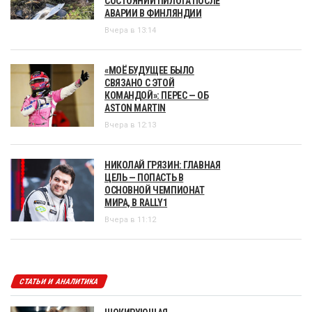
СОСТОЯНИИ ПИЛОТА ПОСЛЕ
АВАРИИ В ФИНЛЯНДИИ
Вчера в 13:14
«МОЁ БУДУЩЕЕ БЫЛО
СВЯЗАНО С ЭТОЙ
КОМАНДОЙ»: ПЕРЕС — ОБ
ASTON MARTIN
Вчера в 12:13
НИКОЛАЙ ГРЯЗИН: ГЛАВНАЯ
ЦЕЛЬ — ПОПАСТЬ В
ОСНОВНОЙ ЧЕМПИОНАТ
МИРА, В RALLY1
Вчера в 11:12
СТАТЬИ И АНАЛИТИКА