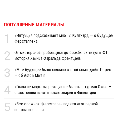
ПОПУЛЯРНЫЕ МАТЕРИАЛЫ
1
«Интуиция подсказывает мне...»: Култхард — о будущем
Ферстаппена
2
От мастерской гробовщика до борьбы за титул в Ф1.
История Хайнца-Харальда Френтцена
3
«Моё будущее было связано с этой командой»: Перес
— об Aston Martin
4
«Глаза не моргали, реакции не было»: штурман Ожье —
о состоянии пилота после аварии в Финляндии
5
«Все сложно». Ферстаппен подвел итог первой
половины сезона