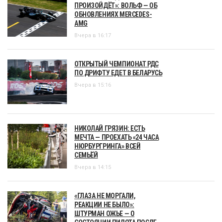
ПРОИЗОЙДЁТ»: ВОЛЬФ — ОБ
ОБНОВЛЕНИЯХ MERCEDES-
AMG
Вчера в 16:17
ОТКРЫТЫЙ ЧЕМПИОНАТ РДС
ПО ДРИФТУ ЕДЕТ В БЕЛАРУСЬ
Вчера в 15:16
НИКОЛАЙ ГРЯЗИН: ЕСТЬ
МЕЧТА — ПРОЕХАТЬ «24 ЧАСА
НЮРБУРГРИНГА» ВСЕЙ
СЕМЬЁЙ
Вчера в 14:15
«ГЛАЗА НЕ МОРГАЛИ,
РЕАКЦИИ НЕ БЫЛО»:
ШТУРМАН ОЖЬЕ — О