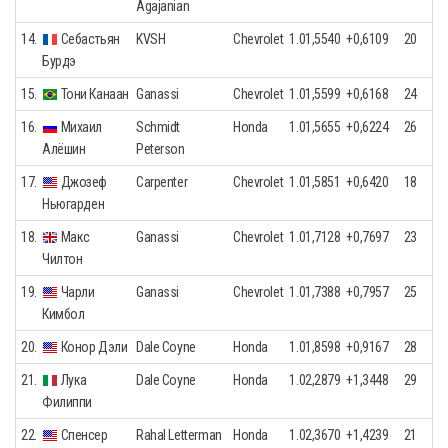
Agajanian
14.
Себастьян
KVSH
Chevrolet
1.01,5540
+0,6109
20
Бурдэ
15.
Тони Канаан
Ganassi
Chevrolet
1.01,5599
+0,6168
24
16.
Михаил
Schmidt
Honda
1.01,5655
+0,6224
26
Алёшин
Peterson
17.
Джозеф
Carpenter
Chevrolet
1.01,5851
+0,6420
18
Ньюгарден
18.
Макс
Ganassi
Chevrolet
1.01,7128
+0,7697
23
Чилтон
19.
Чарли
Ganassi
Chevrolet
1.01,7388
+0,7957
25
Кимбол
20.
Конор Дэли
Dale Coyne
Honda
1.01,8598
+0,9167
28
21.
Лука
Dale Coyne
Honda
1.02,2879
+1,3448
29
Филиппи
22.
Спенсер
Rahal Letterman
Honda
1.02,3670
+1,4239
21