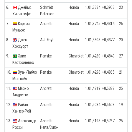
6.
Джеймс
Schmidt
Honda
1.01,3334
+0,3903
23
Хинчклифф
Peterson
7.
Карлос
Andretti
Honda
1.01,3745
+0,4314
26
Муньос
8.
Джек
A.J. Foyt
Honda
1.01,3808
+0,4377
20
Хоксуорт
9.
Элио
Penske
Chevrolet
1.01,4280
+0,4849
27
Кастроневеc
10.
Хуан-Пабло
Penske
Chevrolet
1.01,4296
+0,4865
21
Монтойя
11.
Марко
Andretti
Honda
1.01,4819
+0,5388
25
Андретти
12.
Райан
Andretti
Honda
1.01,5034
+0,5603
19
Хантер-Рей
13.
Александр
Andretti
Honda
1.01,5198
+0,5767
25
Росси
Herta/Curb-