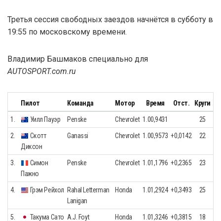
Третья сессия свободных заездов начнётся в субботу в
19:55 по московскому времени.
Владимир Башмаков специально для
AUTOSPORT.com.ru
Пилот
Команда
Мотор
Время
Отст.
Круги
1.
Уилл Пауэр
Penske
Chevrolet
1.00,9431
25
2.
Скотт
Ganassi
Chevrolet
1.00,9573
+0,0142
22
Диксон
3.
Симон
Penske
Chevrolet
1.01,1796
+0,2365
23
Пажно
4.
Грэм Рейхол
Rahal Letterman
Honda
1.01,2924
+0,3493
25
Lanigan
5.
Такума Сато
A.J. Foyt
Honda
1.01,3246
+0,3815
18