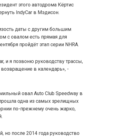
резидент этого автодрома Кёртис
ернуть IndyCar в Мэдисон.
изость даты с другим большим
ом с овалом есть прямая для
 сентября пройдёт этап серии NHRA.
ar, и я позвоню руководству трассы,
х возвращение в календарь», -
ильный овал Auto Club Speedway в
 прошла одна из самых зрелищных
форнии по-прежнему очень жарко,
.
, но после 2014 года руководство