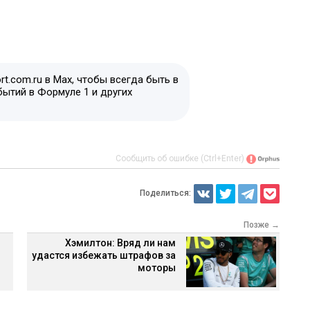
t.com.ru в Max, чтобы всегда быть в
бытий в Формуле 1 и других
Сообщить об ошибке (Ctrl+Enter)
Поделиться:
Позже →
Хэмилтон: Вряд ли нам
удастся избежать штрафов за
моторы