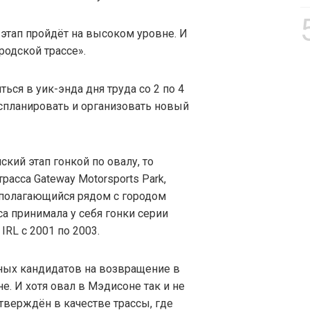
этап пройдёт на высоком уровне. И
ородской трассе».
ься в уик-энда дня труда со 2 по 4
 спланировать и организовать новый
ский этап гонкой по овалу, то
асса Gateway Motorsports Park,
сполагающийся рядом с городом
са принимала у себя гонки серии
 IRL с 2001 по 2003.
ных кандидатов на возвращение в
не. И хотя овал в Мэдисоне так и не
утверждён в качестве трассы, где