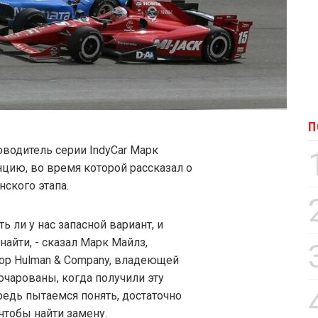
П
водитель серии IndyCar Марк
ию, во время которой рассказал о
ского этапа.
ть ли у нас запасной вариант, и
айти, - сказал Марк Майлз,
ор Hulman & Company, владеющей
очарованы, когда получили эту
редь пытаемся понять, достаточно
чтобы найти замену.