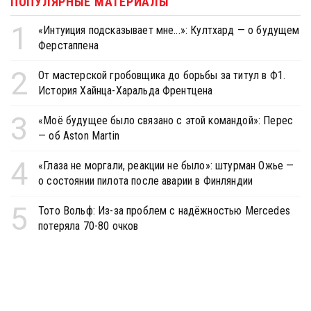
ПОПУЛЯРНЫЕ МАТЕРИАЛЫ
1
«Интуиция подсказывает мне...»: Култхард — о будущем
Ферстаппена
2
От мастерской гробовщика до борьбы за титул в Ф1.
История Хайнца-Харальда Френтцена
3
«Моё будущее было связано с этой командой»: Перес
— об Aston Martin
4
«Глаза не моргали, реакции не было»: штурман Ожье —
о состоянии пилота после аварии в Финляндии
5
Тото Вольф: Из-за проблем с надёжностью Mercedes
потеряла 70-80 очков