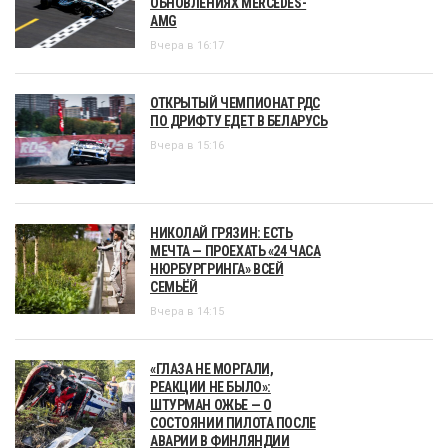
ОБНОВЛЕНИЯХ MERCEDES-
AMG
Вчера в 16:17
ОТКРЫТЫЙ ЧЕМПИОНАТ РДС
ПО ДРИФТУ ЕДЕТ В БЕЛАРУСЬ
Вчера в 15:16
НИКОЛАЙ ГРЯЗИН: ЕСТЬ
МЕЧТА — ПРОЕХАТЬ «24 ЧАСА
НЮРБУРГРИНГА» ВСЕЙ
СЕМЬЁЙ
Вчера в 14:15
«ГЛАЗА НЕ МОРГАЛИ,
РЕАКЦИИ НЕ БЫЛО»:
ШТУРМАН ОЖЬЕ — О
СОСТОЯНИИ ПИЛОТА ПОСЛЕ
АВАРИИ В ФИНЛЯНДИИ