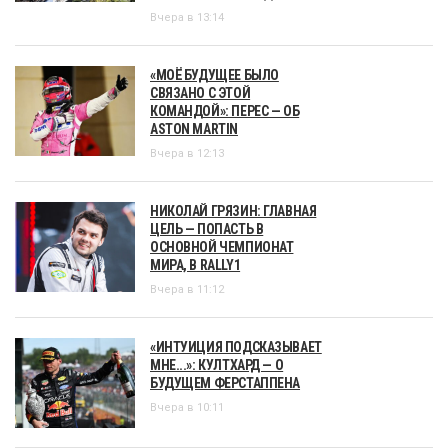
Вчера в 13:14
«МОЁ БУДУЩЕЕ БЫЛО
СВЯЗАНО С ЭТОЙ
КОМАНДОЙ»: ПЕРЕС — ОБ
ASTON MARTIN
Вчера в 12:13
НИКОЛАЙ ГРЯЗИН: ГЛАВНАЯ
ЦЕЛЬ — ПОПАСТЬ В
ОСНОВНОЙ ЧЕМПИОНАТ
МИРА, В RALLY1
Вчера в 11:12
«ИНТУИЦИЯ ПОДСКАЗЫВАЕТ
МНЕ...»: КУЛТХАРД — О
БУДУЩЕМ ФЕРСТАППЕНА
Вчера в 10:11