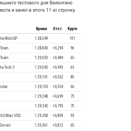
яшнего тестового дня Валентино
еста и занял в итоге 11-ю строчку.
Время
Отст.
Круги
aha MotoGP
1.28,549
101
 Team
1.28,843
+0,294
96
 Team
1.29,033
+0,484
65
ha Tech 3
1.29,042
+0,493
63
1.29,101
+0,552
85
cstar
1.29,103
+0,554
66
1.29,248
+0,699
73
1.29,342
+0,793
75
a 0,0 Marc VDS
1.29,358
+0,809
93
 Gresini
1.29,361
+0,812
65