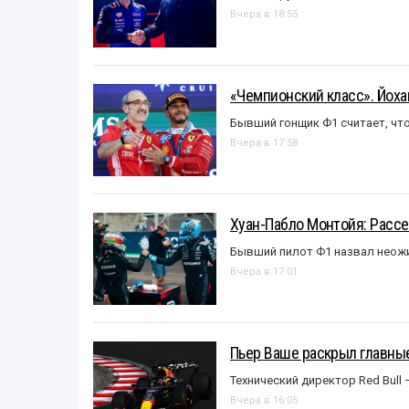
Вчера в 18:55
«Чемпионский класс». Йох
Бывший гонщик Ф1 считает, что
Вчера в 17:58
Хуан-Пабло Монтойя: Рассе
Бывший пилот Ф1 назвал неожи
Вчера в 17:01
Пьер Ваше раскрыл главные
Технический директор Red Bull 
Вчера в 16:05