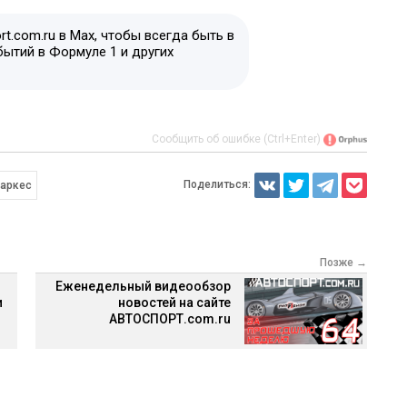
t.com.ru в Max, чтобы всегда быть в
бытий в Формуле 1 и других
Сообщить об ошибке (Ctrl+Enter)
Поделиться:
аркес
Позже →
Еженедельный видеообзор
и
новостей на сайте
АВТОСПОРТ.com.ru