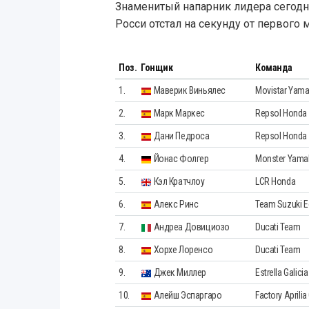
Знаменитый напарник лидера сегодн
Росси отстал на секунду от первого м
Поз.
Гонщик
Команда
1.
Маверик Виньялес
Movistar Yam
2.
Марк Маркес
Repsol Honda
3.
Дани Педроса
Repsol Honda
4.
Йонас Фолгер
Monster Yama
5.
Кэл Кратчлоу
LCR Honda
6.
Алекс Ринс
Team Suzuki E
7.
Андреа Довициозо
Ducati Team
8.
Хорхе Лоренсо
Ducati Team
9.
Джек Миллер
Estrella Galici
10.
Алейш Эспаргаро
Factory Aprilia