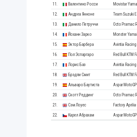
11.
Валентино Росси
Movistar Yam
12.
Андреа Янноне
Team Suzuki E
13.
Данило Петруччи
Octo Pramac 
14.
Йоханн Зарко
Monster Yama
15.
Эктор Барбера
Avintia Racing
16.
Пол Эспаргаро
Red Bull KTM F
17.
Лорис Баз
Avintia Racing
18.
Брэдли Смит
Red Bull KTM F
19.
Альваро Баутиста
Aspar MotoGP
20.
Скотт Реддинг
Octo Pramac 
21.
Сэм Лоуес
Factory Aprilia
22.
Карел Абрахам
Aspar MotoGP