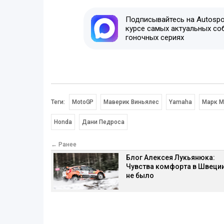
Подписывайтесь на Autospor
курсе самых актуальных со
гоночных сериях
Теги:
MotoGP
Маверик Виньялес
Yamaha
Марк М
Honda
Дани Педроса
← Ранее
Блог Алексея Лукьянюка:
Чувства комфорта в Швеци
не было