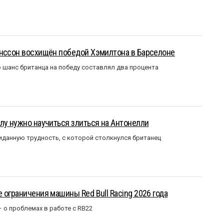
анссон восхищён победой Хэмилтона в Барселоне
 шанс британца на победу составлял два процента
лу нужно научиться злиться на Антонелли
данную трудность, с которой столкнулся британец
 ограничения машины Red Bull Racing 2026 года
– о проблемах в работе с RB22