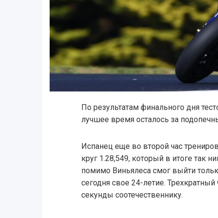
По результатам финального дня тес
лучшее время осталось за подопеч
Испанец еще во второй час трениро
круг 1.28,549, который в итоге так ни
помимо Виньялеса смог выйти толь
сегодня свое 24-летие. Трехкратный 
секунды соотечественнику.