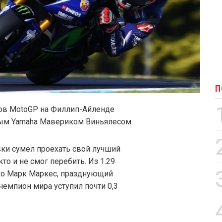
П
тов MotoGP на Филлип-Айленде
ным Yamaha Мавериком Виньялесом.
вки сумел проехать свой лучший
кто и не смог перебить. Из 1.29
ко Марк Маркес, празднующий
чемпион мира уступил почти 0,3