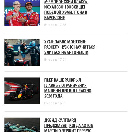
«ЧЕМПИОНСКИЙ КЛАСС».
ЙОХАНССОН ВОСХИЩЁН
ПОБЕДОЙ ХЭМИЛТОНА В
БАРСЕЛОНЕ
Вчера в 17:58
ХУАН-ПАБЛО МОНТОЙЯ:
РАССЕЛУ НУЖНО НАУЧИТЬСЯ
ЗЛИТЬСЯ НА АНТОНЕЛЛИ
Вчера в 17:01
ПЬЕР ВАШЕ РАСКРЫЛ
ГЛАВНЫЕ ОГРАНИЧЕНИЯ
МАШИНЫ RED BULL RACING
2026 ГОДА
Вчера в 16:05
ДЭВИД КУЛТХАРД
ПРЕДСКАЗАЛ, КОГДА ASTON
MARTIN ОДЕРЖИТ ПЕРВУЮ