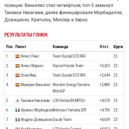
позиции. Виньялес стал четвёртым, топ-5 замкнул
Такааки Накагами, далее финишировали Морбиделли,
Довициозо, Кратчлоу, Миллер и Зарко.
РЕЗУЛЬТАТЫ ГОНКИ:
Поз.
Пилот
Команда
Отст.
Круги
1.
Алекс Ринс
Team Suzuki ECSTAR
23
2.
Алекс Маркес
Repsol Honda Team
+0,263
23
3.
Хоан Мир
Team Suzuki ECSTAR
+2,644
23
4.
Маверик Виньялес
Monster Energy Yamaha
+2,880
23
MotoGP
5.
Такааки Накагами
LCR Honda IDEMITSU
+4,570
23
6.
Франко Морбиделли
Petronas Yamaha SRT
+4,756
23
7.
Андреа Довициозо
Ducati Team
+8,639
23
8.
Кэл Кратчлоу
LCR Honda Castrol
+8,913
23