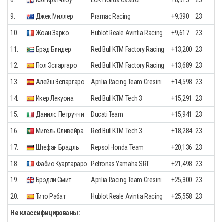
9.
Джек Миллер
Pramac Racing
+9,390
23
10.
Жоан Зарко
Hublot Reale Avintia Racing
+9,617
23
11.
Брэд Биндер
Red Bull KTM Factory Racing
+13,200
23
12.
Пол Эспаргаро
Red Bull KTM Factory Racing
+13,689
23
13.
Алейш Эспаргаро
Aprilia Racing Team Gresini
+14,598
23
14.
Икер Лекуона
Red Bull KTM Tech 3
+15,291
23
15.
Данило Петруччи
Ducati Team
+15,941
23
16.
Мигель Оливейра
Red Bull KTM Tech 3
+18,284
23
17.
Штефан Брадль
Repsol Honda Team
+20,136
23
18.
Фабио Куартараро
Petronas Yamaha SRT
+21,498
23
19.
Брэдли Смит
Aprilia Racing Team Gresini
+25,300
23
20.
Тито Рабат
Hublot Reale Avintia Racing
+25,558
23
Не классифицированы: