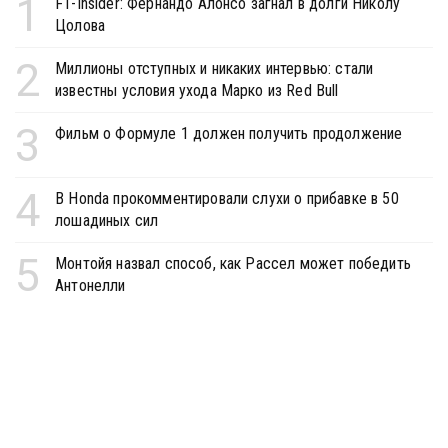
1
F1-Insider: Фернандо Алонсо загнал в долги Николу
Цолова
2
Миллионы отступных и никаких интервью: стали
известны условия ухода Марко из Red Bull
3
Фильм о Формуле 1 должен получить продолжение
4
В Honda прокомментировали слухи о прибавке в 50
лошадиных сил
5
Монтойя назвал способ, как Рассел может победить
Антонелли