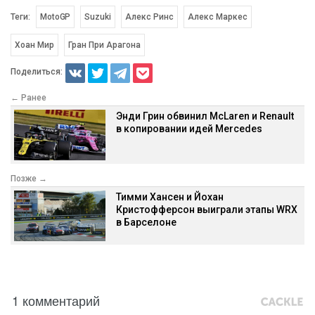
Теги:
MotoGP
Suzuki
Алекс Ринс
Алекс Маркес
Хоан Мир
Гран При Арагона
Поделиться:
← Ранее
Энди Грин обвинил McLaren и Renault
в копировании идей Mercedes
Позже →
Тимми Хансен и Йохан
Кристофферсон выиграли этапы WRX
в Барселоне
1 комментарий