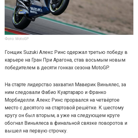
Фото: MotoGP
Гонщик Suzuki Алекс Ринс одержал третью победу в
карьере на Гран При Арагона, став восьмым новым
победителем в десяти гонках сезона MotoGP.
На старте лидерство захватил Маверик Виньялес, за
ним следовали Фабио Куартараро и Франко
Морбиделли. Алекс Ринс прорвался на четвёртое
место с десятого на стартовой решётке. К шестому
кругу он был вторым, а уже на следующем круге
обогнал Виньялеса в финальной связке поворотов и
вышел на первую строчку.