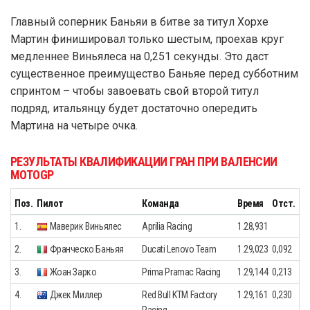
Главный соперник Баньяи в битве за титул Хорхе
Мартин финишировал только шестым, проехав круг
медленнее Виньялеса на 0,251 секунды. Это даст
существенное преимущество Баньяе перед субботним
спринтом – чтобы завоевать свой второй титул
подряд, итальянцу будет достаточно опередить
Мартина на четыре очка.
РЕЗУЛЬТАТЫ КВАЛИФИКАЦИИ ГРАН ПРИ ВАЛЕНСИИ
MOTOGP
Поз.
Пилот
Команда
Время
Отст.
1.
Маверик Виньялес
Aprilia Racing
1.28,931
2.
Франческо Баньяя
Ducati Lenovo Team
1.29,023
0,092
3.
Жоан Зарко
Prima Pramac Racing
1.29,144
0,213
4.
Джек Миллер
Red Bull KTM Factory
1.29,161
0,230
Racing