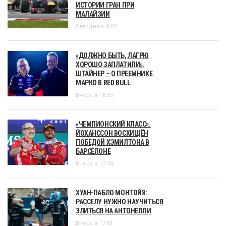
ИСТОРИИ ГРАН ПРИ
МАЛАЙЗИИ
Сегодня в 9:02
«ДОЛЖНО БЫТЬ, ЛАГРЮ
ХОРОШО ЗАПЛАТИЛИ».
ШТАЙНЕР – О ПРЕЕМНИКЕ
МАРКО В RED BULL
Вчера в 18:55
«ЧЕМПИОНСКИЙ КЛАСС».
ЙОХАНССОН ВОСХИЩЁН
ПОБЕДОЙ ХЭМИЛТОНА В
БАРСЕЛОНЕ
Вчера в 17:58
ХУАН-ПАБЛО МОНТОЙЯ:
РАССЕЛУ НУЖНО НАУЧИТЬСЯ
ЗЛИТЬСЯ НА АНТОНЕЛЛИ
Вчера в 17:01