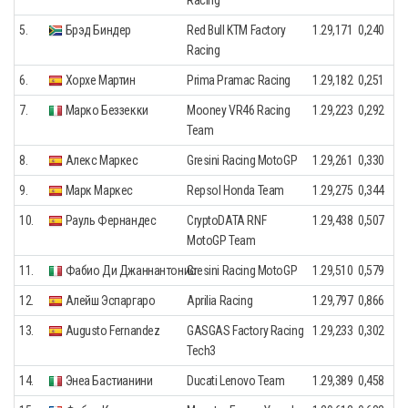
5.
Брэд Биндер
Red Bull KTM Factory
1.29,171
0,240
Racing
6.
Хорхе Мартин
Prima Pramac Racing
1.29,182
0,251
7.
Марко Беззекки
Mooney VR46 Racing
1.29,223
0,292
Team
8.
Алекс Маркес
Gresini Racing MotoGP
1.29,261
0,330
9.
Марк Маркес
Repsol Honda Team
1.29,275
0,344
10.
Рауль Фернандес
CryptoDATA RNF
1.29,438
0,507
MotoGP Team
11.
Фабио Ди Джаннантонио
Gresini Racing MotoGP
1.29,510
0,579
12.
Алейш Эспаргаро
Aprilia Racing
1.29,797
0,866
13.
Augusto Fernandez
GASGAS Factory Racing
1.29,233
0,302
Tech3
14.
Энеа Бастианини
Ducati Lenovo Team
1.29,389
0,458