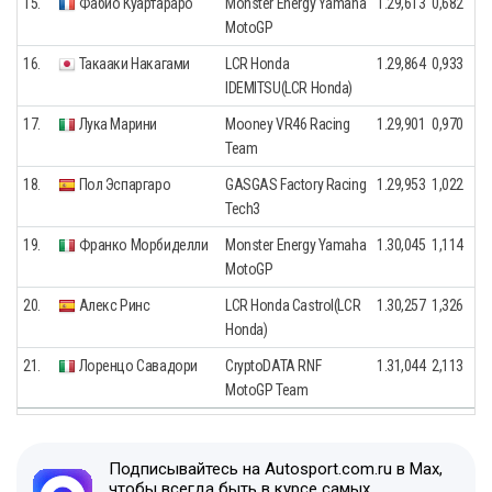
15.
Фабио Куартараро
Monster Energy Yamaha
1.29,613
0,682
MotoGP
16.
Такааки Накагами
LCR Honda
1.29,864
0,933
IDEMITSU(LCR Honda)
17.
Лука Марини
Mooney VR46 Racing
1.29,901
0,970
Team
18.
Пол Эспаргаро
GASGAS Factory Racing
1.29,953
1,022
Tech3
19.
Франко Морбиделли
Monster Energy Yamaha
1.30,045
1,114
MotoGP
20.
Алекс Ринс
LCR Honda Castrol(LCR
1.30,257
1,326
Honda)
21.
Лоренцо Савадори
CryptoDATA RNF
1.31,044
2,113
MotoGP Team
Подписывайтесь на Autosport.com.ru в Max,
чтобы всегда быть в курсе самых