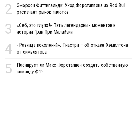
2
Эмерсон Фиттипальди: Уход Ферстаппена из Red Bull
раскачает рынок пилотов
3
«Себ, это глупо!» Пять легендарных моментов в
истории Гран При Малайзии
4
«Разница поколений». Пиастри – об отказе Хэмилтона
от симулятора
5
Планирует ли Макс Ферстаппен создать собственную
команду Ф1?