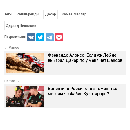
Теги:
Ралли-рейды
Дакар
Камаз-Мастер
Эдуард Николаев
Поделиться:
← Ранее
Фернандо Алонсо: Если уж Лёб не
выиграл Дакар, то у меня нет шансов
Позже →
Валентино Росси готов поменяться
местами с Фабио Куартараро?