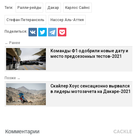
Теги:
Ралли-рейды
Дакар
Карлос Сайнс
Стефан Петерансель
Нассер Аль-Аттия
Поделиться:
← Ранее
Команды Ф1 одобрили новые дату и
место предсезонных тестов-2021
Позже →
Скайлер Хоус сенсационно вырвался
в лидеры мотозачета на Дакаре-2021
Комментарии