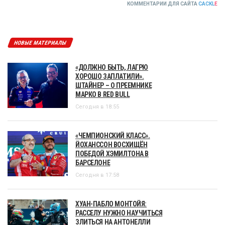
КОММЕНТАРИИ ДЛЯ САЙТА
CACKL
E
НОВЫЕ МАТЕРИАЛЫ
«ДОЛЖНО БЫТЬ, ЛАГРЮ
ХОРОШО ЗАПЛАТИЛИ».
ШТАЙНЕР – О ПРЕЕМНИКЕ
МАРКО В RED BULL
Сегодня в 18:55
«ЧЕМПИОНСКИЙ КЛАСС».
ЙОХАНССОН ВОСХИЩЁН
ПОБЕДОЙ ХЭМИЛТОНА В
БАРСЕЛОНЕ
Сегодня в 17:58
ХУАН-ПАБЛО МОНТОЙЯ:
РАССЕЛУ НУЖНО НАУЧИТЬСЯ
ЗЛИТЬСЯ НА АНТОНЕЛЛИ