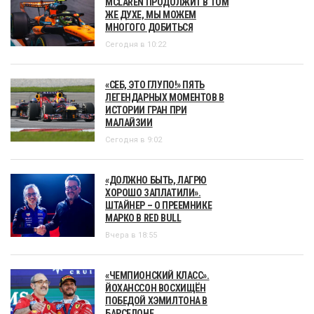
MCLAREN ПРОДОЛЖИТ В ТОМ
ЖЕ ДУХЕ, МЫ МОЖЕМ
МНОГОГО ДОБИТЬСЯ
Сегодня в 10:22
«СЕБ, ЭТО ГЛУПО!» ПЯТЬ
ЛЕГЕНДАРНЫХ МОМЕНТОВ В
ИСТОРИИ ГРАН ПРИ
МАЛАЙЗИИ
Сегодня в 9:02
«ДОЛЖНО БЫТЬ, ЛАГРЮ
ХОРОШО ЗАПЛАТИЛИ».
ШТАЙНЕР – О ПРЕЕМНИКЕ
МАРКО В RED BULL
Вчера в 18:55
«ЧЕМПИОНСКИЙ КЛАСС».
ЙОХАНССОН ВОСХИЩЁН
ПОБЕДОЙ ХЭМИЛТОНА В
БАРСЕЛОНЕ