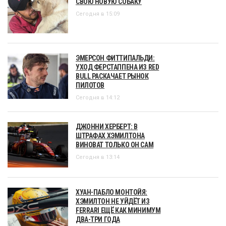
СВОЮ НОВУЮ СОБАКУ
Сегодня в 15:09
ЭМЕРСОН ФИТТИПАЛЬДИ:
УХОД ФЕРСТАППЕНА ИЗ RED
BULL РАСКАЧАЕТ РЫНОК
ПИЛОТОВ
Сегодня в 14:12
ДЖОННИ ХЕРБЕРТ: В
ШТРАФАХ ХЭМИЛТОНА
ВИНОВАТ ТОЛЬКО ОН САМ
Сегодня в 13:14
ХУАН-ПАБЛО МОНТОЙЯ:
ХЭМИЛТОН НЕ УЙДЁТ ИЗ
FERRARI ЕЩЁ КАК МИНИМУМ
ДВА-ТРИ ГОДА