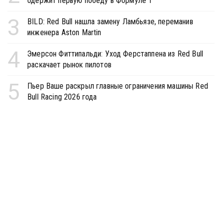
одержит первую победу в Формуле 1
3
BILD: Red Bull нашла замену Ламбьязе, переманив
инженера Aston Martin
4
Эмерсон Фиттипальди: Уход Ферстаппена из Red Bull
раскачает рынок пилотов
5
Пьер Ваше раскрыл главные ограничения машины Red
Bull Racing 2026 года