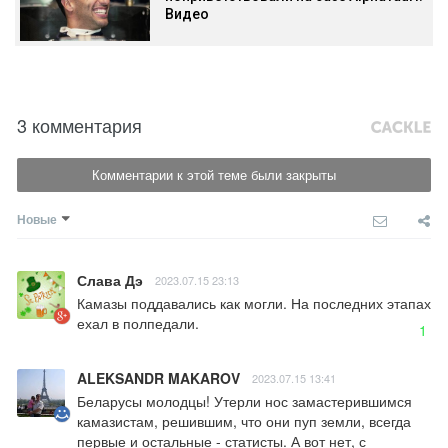
Видео
3 комментария
Комментарии к этой теме были закрыты
Новые
Слава Дэ
2023.07.15 23:13
Камазы поддавались как могли. На последних этапах 
ехал в полпедали.
1
ALEKSANDR MAKAROV
2023.07.15 13:41
Беларусы молодцы! Утерли нос замастерившимся 
камазистам, решившим, что они пуп земли, всегда 
первые и остальные - статисты. А вот нет, с 