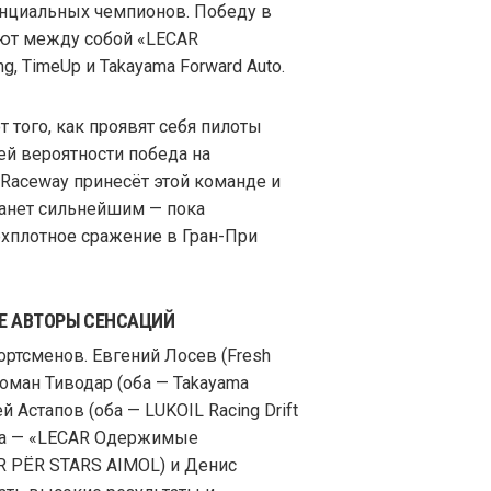
енциальных чемпионов. Победу в
ают между собой «LECAR
, TimeUp и Takayama Forward Auto.
 того, как проявят себя пилоты
ей вероятности победа на
Raceway принесёт этой команде и
танет сильнейшим — пока
рхплотное сражение в Гран-При
Е АВТОРЫ СЕНСАЦИЙ
ортсменов. Евгений Лосев (Fresh
оман Тиводар (оба — Takayama
й Астапов (оба — LUKOIL Racing Drift
оба — «LECAR Одержимые
AR PЁR STARS AIMOL) и Денис