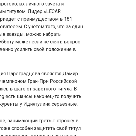
протоколах личного зачёта и
рым титулом. Лидер «LECAR
риедет с преимуществом в 181
ателем. С учётом того, что за один
ые заезды, можно набрать
убботу может если не снять вопрос
твенно усилить своё положение в
ия Цареградцева является Дамир
я чемпионом Гран-При Российской
сь в шаге от заветного титула. В
ing есть шансы наконец-то получить
куренты у Идиятулина серьёзные.
в, занимающий третью строчку в
тоже способен защитить свой титул.
х спортсменов, которые разыграли