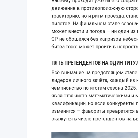
Raceway проходит уже на его «обрат
движение в противоположную сторон
траекторию, но и ритм проезда, ста
пилотов. На финальном этапе сезона
может внести и погода — ни один и
GP не обошёлся без капризов небес
битва тоже может пройти в непросты
ПЯТЬ ПРЕТЕНДЕНТОВ НА ОДИН ТИТУ
Всё внимание на предстоящем этапе 
лидеров личного зачёта, каждый из 
чемпионство по итогам сезона-2025
являются чисто математическими и м
квалификации, но если конкуренты п
изменится — фавориты превратятся в
окажутся в числе претендентов на в