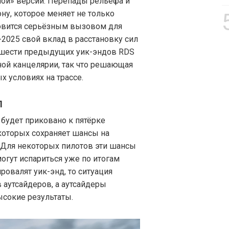
ной» версии. Перепады рельефа и
у, которое меняет не только
новится серьёзным вызовом для
-2025 свой вклад в расстановку сил
з шести предыдущих уик-эндов RDS
ной канцелярии, так что решающая
х условиях на трассе.
Л
будет приковано к пятёрке
которых сохраняет шансы на
. Для некоторых пилотов эти шансы
огут испариться уже по итогам
ровалят уик-энд, то ситуация
 аутсайдеров, а аутсайдеры
ысокие результаты.