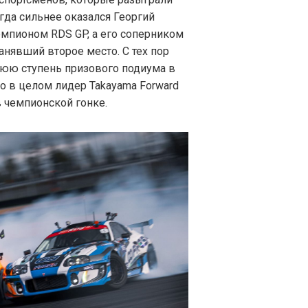
огда сильнее оказался Георгий
мпионом RDS GP, а его соперником
анявший второе место. С тех пор
нюю ступень призового подиума в
о в целом лидер Takayama Forward
 чемпионской гонке.