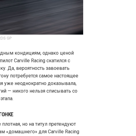
RDS GP
едным кондициям, однако ценой
илот Carville Racing скатился с
у. Да, вероятность завоевать
нтону потребуется самое настоящее
ия уже неоднократно доказывала,
ий — никого нельзя списывать со
этапа.
ГОНКЕ
 плотная, но на титул претендуют
м «домашнего» для Carville Racing