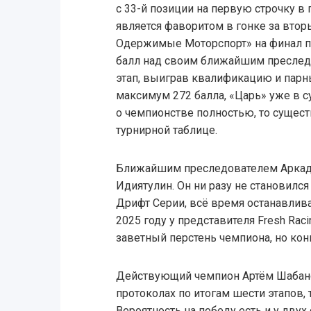
с 33-й позиции на первую строчку в 
является фаворитом в гонке за вто
Одержимые Моторспорт» на финал п
балл над своим ближайшим преследов
этап, выиграв квалификацию и парн
максимум 272 балла, «Царь» уже в с
о чемпионстве полностью, то сущес
турнирной таблице.
Ближайшим преследователем Аркад
Идиятулин. Он ни разу не становилс
Дрифт Серии, всё время останавливая
2025 году у представителя Fresh Rac
заветный перстень чемпиона, но кон
Действующий чемпион Артём Шабано
протоколах по итогам шести этапов, 
Вероятность на победу есть и у дву