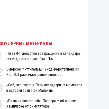
ОПУЛЯРНЫЕ МАТЕРИАЛЫ
1
Глава Ф1 допустил возвращение в календарь
легендарного этапа Гран При
2
Эмерсон Фиттипальди: Уход Ферстаппена из
Red Bull раскачает рынок пилотов
3
«Себ, это глупо!» Пять легендарных моментов
в истории Гран При Малайзии
4
«Разница поколений». Пиастри – об отказе
Хэмилтона от симулятора