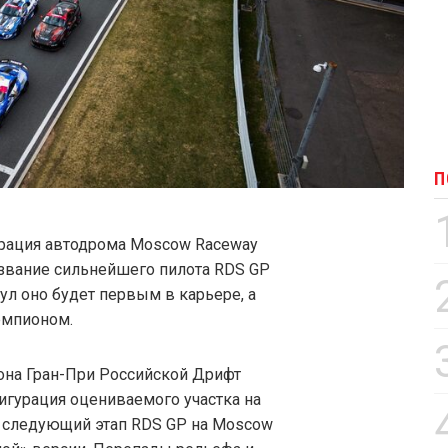
П
гурация автодрома Moscow Raceway
 звание сильнейшего пилота RDS GP
тул оно будет первым в карьере, а
емпионом.
она Гран-При Российской Дрифт
игурация оцениваемого участка на
т следующий этап RDS GP на Moscow