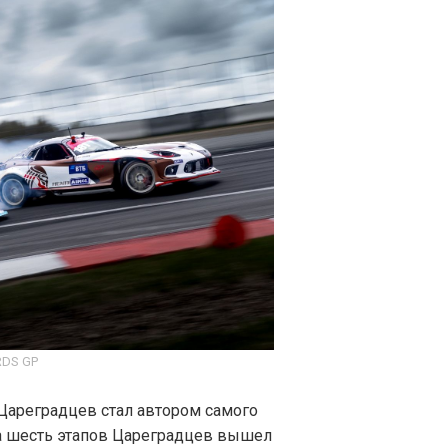
RDS GP
Цареградцев стал автором самого
За шесть этапов Цареградцев вышел