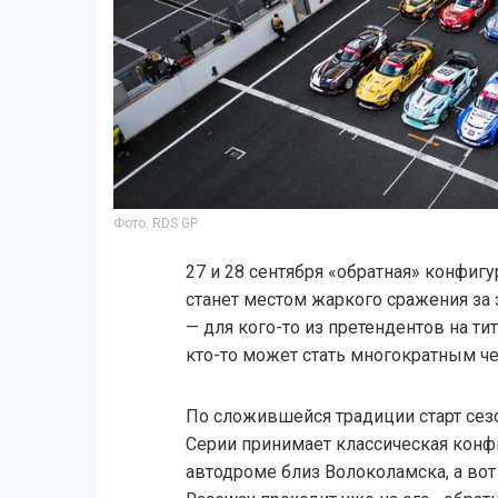
Фото: RDS GP
27 и 28 сентября «обратная» конфи
станет местом жаркого сражения за
— для кого-то из претендентов на ти
кто-то может стать многократным ч
По сложившейся традиции старт сез
Серии принимает классическая конф
автодроме близ Волоколамска, а во