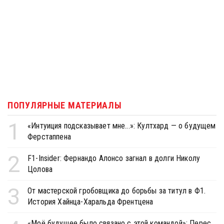
ПОПУЛЯРНЫЕ МАТЕРИАЛЫ
1
«Интуиция подсказывает мне...»: Култхард — о будущем
Ферстаппена
2
F1-Insider: Фернандо Алонсо загнал в долги Николу
Цолова
3
От мастерской гробовщика до борьбы за титул в Ф1.
История Хайнца-Харальда Френтцена
«Моё будущее было связано с этой командой»: Перес