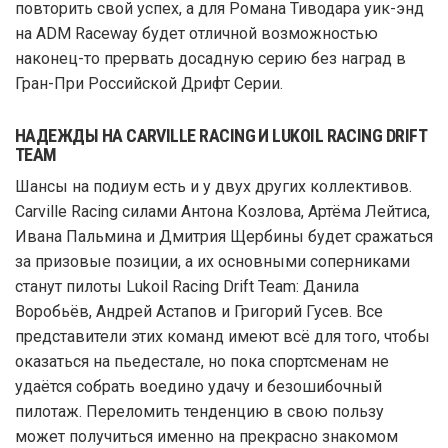
повторить свой успех, а для Романа Тиводара уик-энд
на ADM Raceway будет отличной возможностью
наконец-то прервать досадную серию без наград в
Гран-При Российской Дрифт Серии.
НАДЕЖДЫ НА CARVILLE RACING И LUKOIL RACING DRIFT
TEAM
Шансы на подиум есть и у двух других коллективов.
Carville Racing силами Антона Козлова, Артёма Лейтиса,
Ивана Пальмина и Дмитрия Щербины будет сражаться
за призовые позиции, а их основными соперниками
станут пилоты Lukoil Racing Drift Team: Данила
Воробьёв, Андрей Астапов и Григорий Гусев. Все
представители этих команд имеют всё для того, чтобы
оказаться на пьедестале, но пока спортсменам не
удаётся собрать воедино удачу и безошибочный
пилотаж. Переломить тенденцию в свою пользу
может получиться именно на прекрасно знакомом