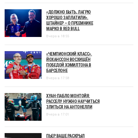
«ДОЛЖНО БЫТЬ, ЛАГРЮ
ХОРОШО ЗАПЛАТИЛИ».
ШТАЙНЕР – О ПРЕЕМНИКЕ
МАРКО В RED BULL
Вчера в 18:55
«ЧЕМПИОНСКИЙ КЛАСС».
ЙОХАНССОН ВОСХИЩЁН
ПОБЕДОЙ ХЭМИЛТОНА В
БАРСЕЛОНЕ
Вчера в 17:58
ХУАН-ПАБЛО МОНТОЙЯ:
РАССЕЛУ НУЖНО НАУЧИТЬСЯ
ЗЛИТЬСЯ НА АНТОНЕЛЛИ
Вчера в 17:01
ПЬЕР ВАШЕ РАСКРЫЛ