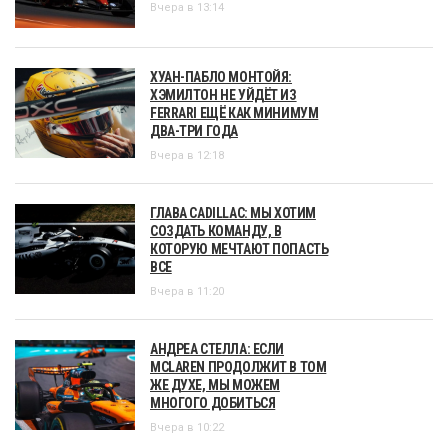
Вчера в 13:14
ХУАН-ПАБЛО МОНТОЙЯ:
ХЭМИЛТОН НЕ УЙДЁТ ИЗ
FERRARI ЕЩЁ КАК МИНИМУМ
ДВА-ТРИ ГОДА
Вчера в 12:18
ГЛАВА CADILLAC: МЫ ХОТИМ
СОЗДАТЬ КОМАНДУ, В
КОТОРУЮ МЕЧТАЮТ ПОПАСТЬ
ВСЕ
Вчера в 11:20
АНДРЕА СТЕЛЛА: ЕСЛИ
MCLAREN ПРОДОЛЖИТ В ТОМ
ЖЕ ДУХЕ, МЫ МОЖЕМ
МНОГОГО ДОБИТЬСЯ
Вчера в 10:22