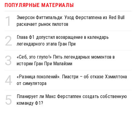
ПОПУЛЯРНЫЕ МАТЕРИАЛЫ
1
Эмерсон Фиттипальди: Уход Ферстаппена из Red Bull
раскачает рынок пилотов
2
Глава Ф1 допустил возвращение в календарь
легендарного этапа Гран При
3
«Себ, это глупо!» Пять легендарных моментов в
истории Гран При Малайзии
4
«Разница поколений». Пиастри – об отказе Хэмилтона
от симулятора
5
Планирует ли Макс Ферстаппен создать собственную
команду Ф1?