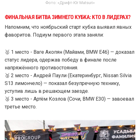
Фото: «Дрифт-Юг Matsuri»
ФИНАЛЬНАЯ БИТВА ЗИМНЕГО КУБКА: КТО В ЛИДЕРАХ?
Напомним, что ноябрьский старт кубка выявил явных
фаворитов. Подиум первого этапа заняли:
🥇 1 место - Ваге Акопян (Майами, BMW E46) — доказал
статус лидера, одержав победу в финале после
напряжённого противостояния.
🥈 2 место - Андрей Паули (Екатеринбург, Nissan Silvia
S13 лимончело) — показал безупречную технику,
уступив лишь в решающем заезде.
🥉 3 место - Артём Козлов (Сочи, BMW E30) — завоевал
третье место.