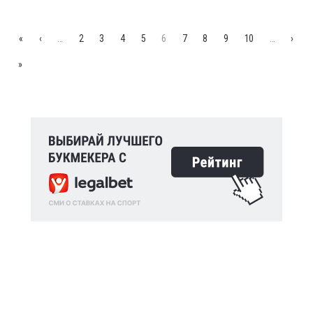
«
‹
…
2
3
4
5
6
7
8
9
10
…
›
»