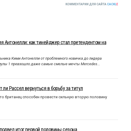
КОММЕНТАРИИ ДЛЯ САЙТА
CACKL
E
 Антонелли: как тинейджер стал претендентом на
ника Кими Антонелли от проблемного новичка до лидера
улы 1 превзошло даже самые смелые мечты Mercedes...
 ли Рассел вернуться в борьбу за титул
что британец способен провести сильную вторую половину
подвел итог первой половины сезона