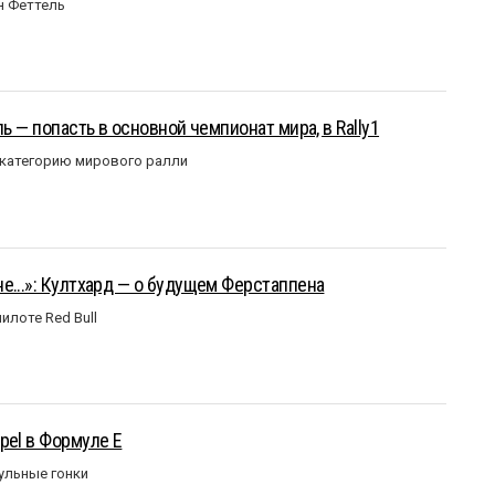
н Феттель
ль — попасть в основной чемпионат мира, в Rally1
 категорию мирового ралли
е...»: Култхард — о будущем Ферстаппена
илоте Red Bull
pel в Формуле Е
ульные гонки