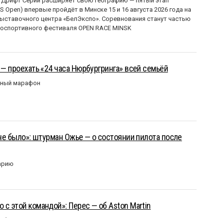
 Дрифт Серии расширяет свою географию — пятый этап
 Open) впервые пройдёт в Минске 15 и 16 августа 2026 года на
ставочного центра «БелЭкспо». Соревнования станут частью
оспортивного фестиваля OPEN RACE MINSK
 — проехать «24 часа Нюрбургринга» всей семьёй
рный марафон
 не было»: штурман Ожье — о состоянии пилота после
арию
 с этой командой»: Перес — об Aston Martin