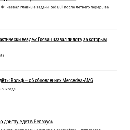
Ф1 назвал главные задачи Red Bull после летнего перерыва
актически везде»: Грязин назвал пилота, за которым
ota
йдёт»: Вольф — об обновлениях Mercedes-AMG
но, когда
о дрифту едет в Беларусь