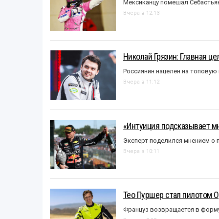
Мексиканцу помешал Себастья
Вчера в 12:13
Николай Грязин: Главная це
Россиянин нацелен на топовую
Вчера в 11:12
«Интуиция подсказывает мн
Эксперт поделился мнением о п
Вчера в 10:11
Тео Пуршер стал пилотом O
Француз возвращается в форм