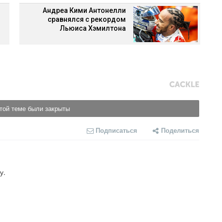
Андреа Кими Антонелли
сравнялся с рекордом
Льюиса Хэмилтона
той теме были закрыты
Подписаться
Поделиться
у.