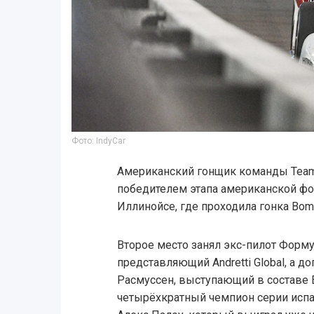
Фото: IndyCar
Американский гонщик команды Tea
победителем этапа американской фор
Иллинойсе, где проходила гонка Bomm
Второе место занял экс-пилот Форм
представляющий Andretti Global, а д
Расмуссен, выступающий в составе E
четырёхкратный чемпион серии испан