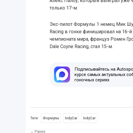
Алекс Палоу, который выиграл уже ч
только 17-м.
Экс-пилот Формулы 1 немец Мик Шума
Racing в гонке финишировал на 16-й
чемпионата мира, француз Ромен Г
Dale Coyne Racing, стал 15-м.
Подписывайтесь на Autospor
курсе самых актуальных со
гоночных сериях
Теги:
Формулы
IndyCar
IndyCar
← Ранее