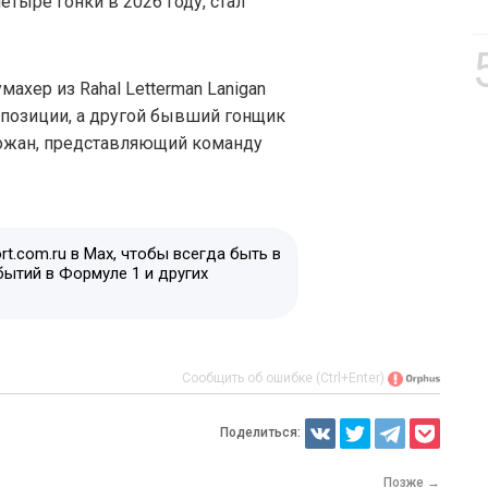
етыре гонки в 2026 году, стал
хер из Rahal Letterman Lanigan
 позиции, а другой бывший гонщик
рожан, представляющий команду
t.com.ru в Max, чтобы всегда быть в
бытий в Формуле 1 и других
Сообщить об ошибке (Ctrl+Enter)
Поделиться:
Позже →