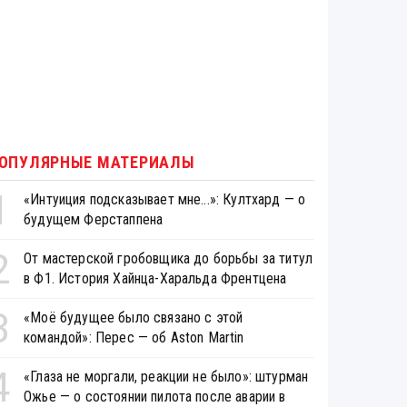
ОПУЛЯРНЫЕ МАТЕРИАЛЫ
1
«Интуиция подсказывает мне...»: Култхард — о
будущем Ферстаппена
2
От мастерской гробовщика до борьбы за титул
в Ф1. История Хайнца-Харальда Френтцена
3
«Моё будущее было связано с этой
командой»: Перес — об Aston Martin
4
«Глаза не моргали, реакции не было»: штурман
Ожье — о состоянии пилота после аварии в