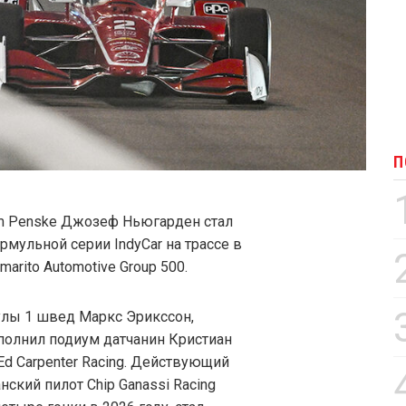
П
m Penske Джозеф Ньюгарден стал
мульной серии IndyCar на трассе в
arito Automotive Group 500.
улы 1 швед Маркс Эрикссон,
ополнил подиум датчанин Кристиан
d Carpenter Racing. Действующий
ский пилот Chip Ganassi Racing