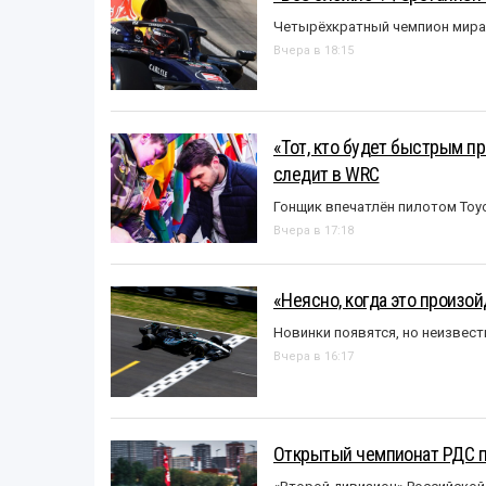
Четырёхкратный чемпион мира 
Вчера в 18:15
«Тот, кто будет быстрым пр
следит в WRC
Гонщик впечатлён пилотом Toy
Вчера в 17:18
«Неясно, когда это произо
Новинки появятся, но неизвест
Вчера в 16:17
Открытый чемпионат РДС п