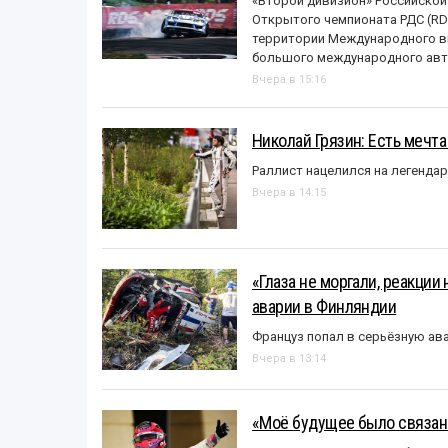
«Второй дивизион» Российской
Открытого чемпионата РДС (RDS
территории Международного вы
большого международного авт
Вчера в 15:16
Николай Грязин: Есть мечта
Раллист нацелился на легенда
Вчера в 14:15
«Глаза не моргали, реакции
аварии в Финляндии
Француз попал в серьёзную ав
Вчера в 13:14
«Моё будущее было связано