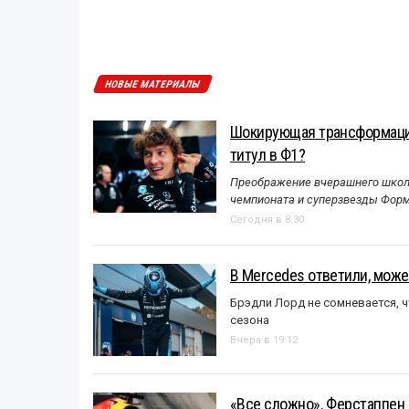
НОВЫЕ МАТЕРИАЛЫ
Шокирующая трансформация
титул в Ф1?
Преображение вчерашнего школь
чемпионата и суперзвезды Форм
Сегодня в 8:30
В Mercedes ответили, может
Брэдли Лорд не сомневается, 
сезона
Вчера в 19:12
«Все сложно». Ферстаппен 