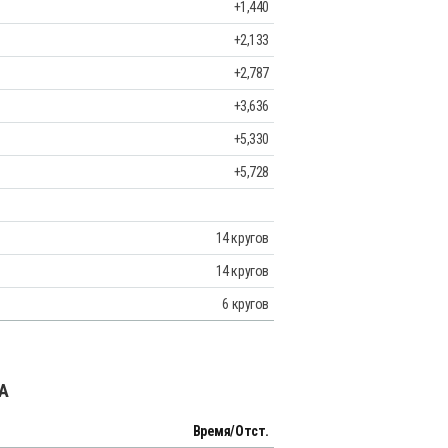
+1,440
+2,133
+2,787
+3,636
+5,330
+5,728
14 кругов
14 кругов
6 кругов
ГА
Время/Отст.