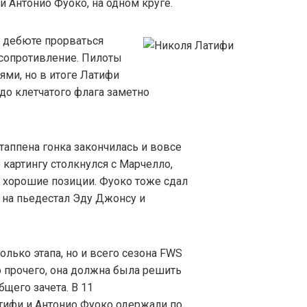
и Антонио Фуоко, на одном круге.
 дебюте прорваться
 сопротивление. Пилоты
ями, но в итоге Латифи
до клетчатого флага заметно
таппена гонка закончилась и вовсе
 картингу столкнулся с Марчелло,
а хорошие позиции. Фуоко тоже сдал
 на пьедестал Эду Джонсу и
лько этапа, но и всего сезона FWS
о прочего, она должна была решить
бщего зачета. В 11
тифи и Антонио Фуоко одержали по