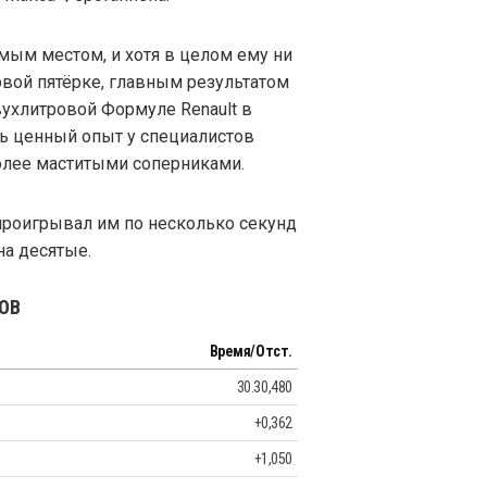
мым местом, и хотя в целом ему ни
рвой пятёрке, главным результатом
ухлитровой Формуле Renault в
ь ценный опыт у специалистов
 более маститыми соперниками.
 проигрывал им по несколько секунд
на десятые.
ГОВ
Время/Отст.
30.30,480
+0,362
+1,050