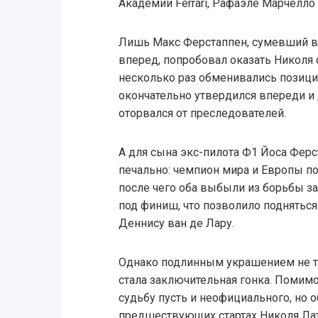
Академии Ferrari, Рафаэле Марчелло 
Лишь Макс Ферстаппен, сумевший в
вперед, попробовал оказать Николя
несколько раз обменивались позици
окончательно утвердился впереди и 
оторвался от преследователей.
А для сына экс-пилота Ф1 Йоса Ферс
печально: чемпион мира и Европы по
после чего оба выбыли из борьбы з
под финиш, что позволило подняться
Деннису ван де Лару.
Однако подлинным украшением не то
стала заключительная гонка. Помим
судьбу пусть и неофициального, но о
предшествующих стартах Николя Ла