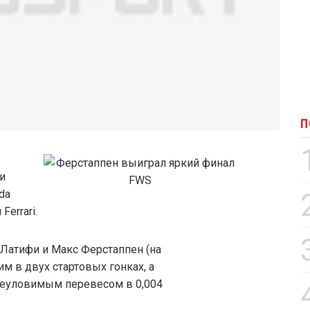
П
и
da
errari.
 Латифи и Макс Ферстаппен (на
м в двух стартовых гонках, а
неуловимым перевесом в 0,004