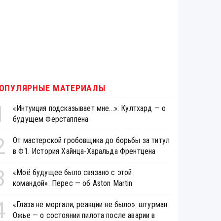
ОПУЛЯРНЫЕ МАТЕРИАЛЫ
1
«Интуиция подсказывает мне...»: Култхард — о
будущем Ферстаппена
2
От мастерской гробовщика до борьбы за титул
в Ф1. История Хайнца-Харальда Френтцена
3
«Моё будущее было связано с этой
командой»: Перес — об Aston Martin
4
«Глаза не моргали, реакции не было»: штурман
Ожье — о состоянии пилота после аварии в