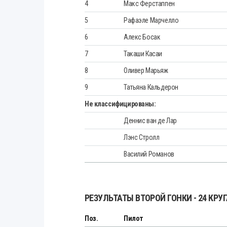
4
Макс Ферстаппен
5
Рафаэле Марчелло
6
Алекс Босак
7
Такаши Касаи
8
Оливер Марьяж
9
Татьяна Кальдерон
Не классифицированы:
Деннис ван де Лар
Лэнс Стролл
Василий Романов
РЕЗУЛЬТАТЫ ВТОРОЙ ГОНКИ - 24 КРУ
Поз.
Пилот