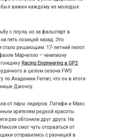
е был важен каждому из молодых
у с поула, но за фальстарт в
а пять позиций назад. Это
 и стало решающим. 17-летний пилот
афаэле Марчелло – чемпиону
 гонщику
Racing Engineering в GP2
еудачного в целом сезона FWS
по Академии Ferrari, что он в итоге
финише Джонсу.
ала от пары лидеров: Латифи и Макс
нным зрителям редкой красоты
ти раз обгоняли друг друга. На
Николя смог чуть оторваться от
нщики отправились с разницей в