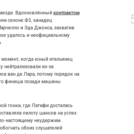
заезде. Вдохновлённый
контрактом
ем сезоне Ф3, канадец
арчелло и Эда Джонса, захватив
амое удалось и неофициальному
.
от момент, когда юный итальянец
ку нейтрализовали из-за
са ван де Лара, потому порядок на
ого финиша позади машины
ой гонки, где Латифи досталась
 оставляла пилоту шансов на успех.
л по-настоящему неудержим.
 обогнать обоих слушателей