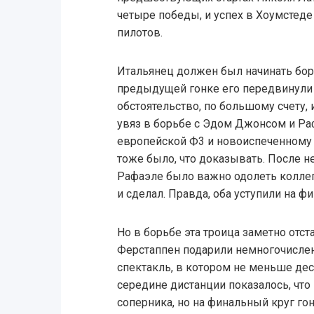
четыре победы, и успех в Хоумстед
пилотов.
Итальянец должен был начинать борьб
предыдущей гонке его передвинули н
обстоятельство, по большому счету,
увяз в борьбе с Эдом Джонсом и Р
европейской Ф3 и новоиспеченному
тоже было, что доказывать. После н
Рафаэле было важно одолеть коллегу 
и сделал. Правда, оба уступили на 
Но в борьбе эта троица заметно отст
Ферстаппен подарили немногочисле
спектакль, в котором не меньше деся
середине дистанции показалось, что 
соперника, но на финальный круг го