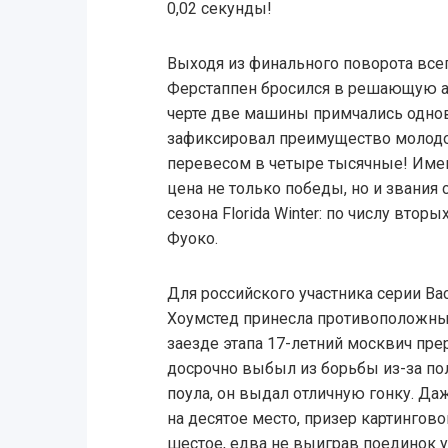
0,02 секунды!
Выходя из финального поворота всег
Ферстаппен бросился в решающую а
черте две машины примчались одно
зафиксировал преимущество молодог
перевесом в четыре тысячные! Имен
цена не только победы, но и звания
сезона Florida Winter: по числу втор
Фуоко.
Для российского участника серии Ва
Хоумстед принесла противоположные
заезде этапа 17-летний москвич пр
досрочно выбыл из борьбы из-за поло
поула, он выдал отличную гонку. Да
на десятое место, призер картингово
шестое, едва не выиграв поединок у