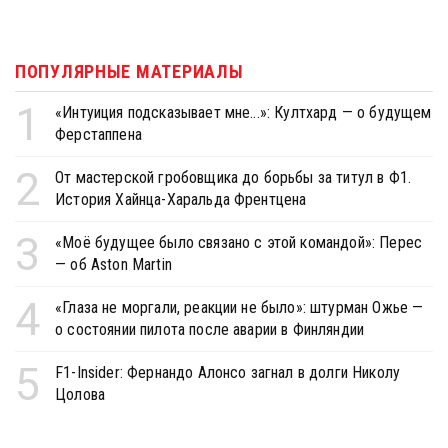
ПОПУЛЯРНЫЕ МАТЕРИАЛЫ
1
«Интуиция подсказывает мне...»: Култхард — о будущем
Ферстаппена
2
От мастерской гробовщика до борьбы за титул в Ф1.
История Хайнца-Харальда Френтцена
3
«Моё будущее было связано с этой командой»: Перес
— об Aston Martin
4
«Глаза не моргали, реакции не было»: штурман Ожье —
о состоянии пилота после аварии в Финляндии
5
F1-Insider: Фернандо Алонсо загнал в долги Николу
Цолова