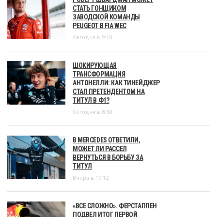
СТАТЬ ГОНЩИКОМ
ЗАВОДСКОЙ КОМАНДЫ
PEUGEOT В FIA WEC
Сегодня в 9:10
ШОКИРУЮЩАЯ
ТРАНСФОРМАЦИЯ
АНТОНЕЛЛИ: КАК ТИНЕЙДЖЕР
СТАЛ ПРЕТЕНДЕНТОМ НА
ТИТУЛ В Ф1?
Сегодня в 8:30
В MERCEDES ОТВЕТИЛИ,
МОЖЕТ ЛИ РАССЕЛ
ВЕРНУТЬСЯ В БОРЬБУ ЗА
ТИТУЛ
Вчера в 19:12
«ВСЕ СЛОЖНО». ФЕРСТАППЕН
ПОДВЕЛ ИТОГ ПЕРВОЙ