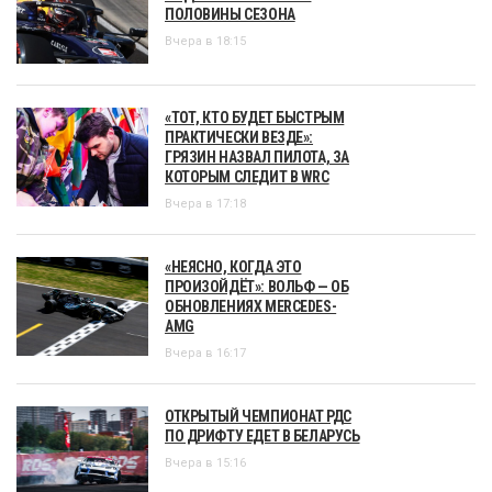
ПОЛОВИНЫ СЕЗОНА
Вчера в 18:15
«ТОТ, КТО БУДЕТ БЫСТРЫМ
ПРАКТИЧЕСКИ ВЕЗДЕ»:
ГРЯЗИН НАЗВАЛ ПИЛОТА, ЗА
КОТОРЫМ СЛЕДИТ В WRC
Вчера в 17:18
«НЕЯСНО, КОГДА ЭТО
ПРОИЗОЙДЁТ»: ВОЛЬФ — ОБ
ОБНОВЛЕНИЯХ MERCEDES-
AMG
Вчера в 16:17
ОТКРЫТЫЙ ЧЕМПИОНАТ РДС
ПО ДРИФТУ ЕДЕТ В БЕЛАРУСЬ
Вчера в 15:16