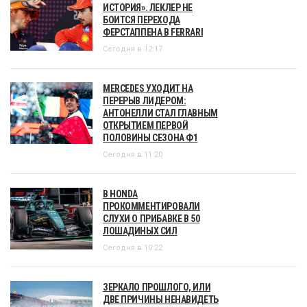
ИСТОРИЯ». ЛЕКЛЕР НЕ
БОИТСЯ ПЕРЕХОДА
ФЕРСТАППЕНА В FERRARI
Сегодня в 12:17
MERCEDES УХОДИТ НА
ПЕРЕРЫВ ЛИДЕРОМ:
АНТОНЕЛЛИ СТАЛ ГЛАВНЫМ
ОТКРЫТИЕМ ПЕРВОЙ
ПОЛОВИНЫ СЕЗОНА Ф1
Сегодня в 11:20
В HONDA
ПРОКОММЕНТИРОВАЛИ
СЛУХИ О ПРИБАВКЕ В 50
ЛОШАДИНЫХ СИЛ
Сегодня в 10:22
ЗЕРКАЛО ПРОШЛОГО, ИЛИ
ДВЕ ПРИЧИНЫ НЕНАВИДЕТЬ