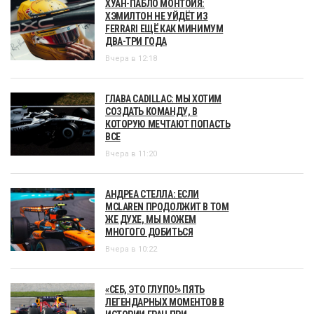
ХУАН-ПАБЛО МОНТОЙЯ:
ХЭМИЛТОН НЕ УЙДЁТ ИЗ
FERRARI ЕЩЁ КАК МИНИМУМ
ДВА-ТРИ ГОДА
Вчера в 12:18
ГЛАВА CADILLAC: МЫ ХОТИМ
СОЗДАТЬ КОМАНДУ, В
КОТОРУЮ МЕЧТАЮТ ПОПАСТЬ
ВСЕ
Вчера в 11:20
АНДРЕА СТЕЛЛА: ЕСЛИ
MCLAREN ПРОДОЛЖИТ В ТОМ
ЖЕ ДУХЕ, МЫ МОЖЕМ
МНОГОГО ДОБИТЬСЯ
Вчера в 10:22
«СЕБ, ЭТО ГЛУПО!» ПЯТЬ
ЛЕГЕНДАРНЫХ МОМЕНТОВ В