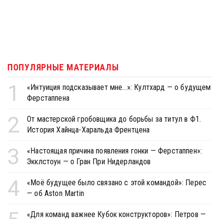
ПОПУЛЯРНЫЕ МАТЕРИАЛЫ
1
«Интуиция подсказывает мне...»: Култхард — о будущем
Ферстаппена
2
От мастерской гробовщика до борьбы за титул в Ф1.
История Хайнца-Харальда Френтцена
3
«Настоящая причина появления гонки — Ферстаппен»:
Экклстоун — о Гран При Нидерландов
4
«Моё будущее было связано с этой командой»: Перес
— об Aston Martin
«Для команд важнее Кубок конструкторов»: Петров —