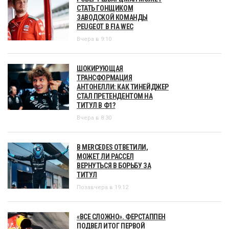
СТАТЬ ГОНЩИКОМ
ЗАВОДСКОЙ КОМАНДЫ
PEUGEOT В FIA WEC
Вчера в 9:10
ШОКИРУЮЩАЯ
ТРАНСФОРМАЦИЯ
АНТОНЕЛЛИ: КАК ТИНЕЙДЖЕР
СТАЛ ПРЕТЕНДЕНТОМ НА
ТИТУЛ В Ф1?
Вчера в 8:30
В MERCEDES ОТВЕТИЛИ,
МОЖЕТ ЛИ РАССЕЛ
ВЕРНУТЬСЯ В БОРЬБУ ЗА
ТИТУЛ
Позавчера в 19:12
«ВСЕ СЛОЖНО». ФЕРСТАППЕН
ПОДВЕЛ ИТОГ ПЕРВОЙ