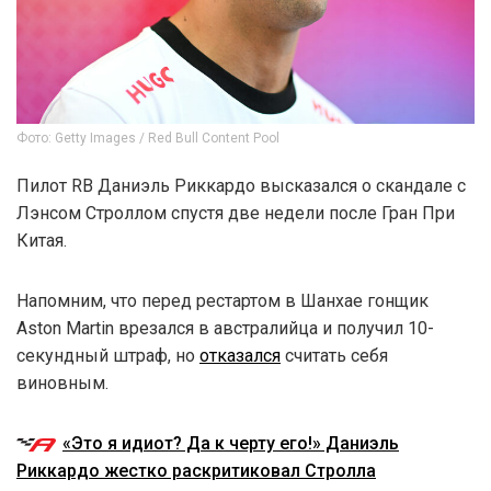
Фото: Getty Images / Red Bull Content Pool
Пилот RB Даниэль Риккардо высказался о скандале с
Лэнсом Строллом спустя две недели после Гран При
Китая.
Напомним, что перед рестартом в Шанхае гонщик
Aston Martin врезался в австралийца и получил 10-
секундный штраф, но
отказался
считать себя
виновным.
«Это я идиот? Да к черту его!» Даниэль
Риккардо жестко раскритиковал Стролла