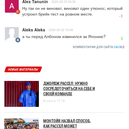
Alex Tanunin
2024.05.03 04:30
Ну так он не виноват, виноват один утконос, который 
устроил брейк-тест на ровном месте.
-1
Aleks Aleks
2024.05.02 19:49
а ты перед Албоном извинился за Японию?
3
КОММЕНТАРИИ ДЛЯ САЙТА
CACKL
E
НОВЫЕ МАТЕРИАЛЫ
ДЖОРДЖ РАССЕЛ: НУЖНО
СОСРЕДОТОЧИТЬСЯ НА СЕБЕ И
СВОЕЙ КОМАНДЕ
Вчера в 17:18
МОНТОЙЯ НАЗВАЛ СПОСОБ,
КАК РАССЕЛ МОЖЕТ