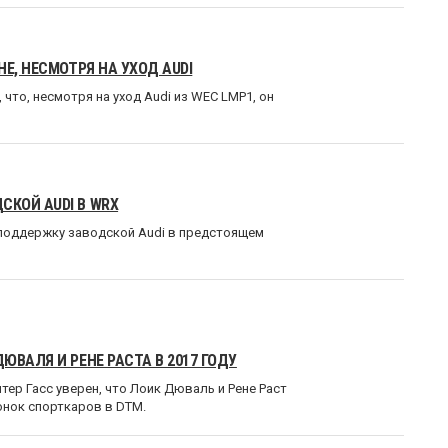
Е, НЕСМОТРЯ НА УХОД AUDI
что, несмотря на уход Audi из WEC LMP1, он
КОЙ AUDI В WRX
поддержку заводской Audi в предстоящем
ВАЛЯ И РЕНЕ РАСТА В 2017 ГОДУ
ер Гасс уверен, что Лоик Дюваль и Рене Раст
онок спорткаров в DTM.