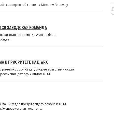
di в воскресной гонке на Moscow Raceway.
ИТСЯ ЗАВОДСКАЯ КОМАНДА
я заводская команда Audi на базе
ообщает
МА В ПРИОРИТЕТЕ НАД WRX
ралли-кроссу, будет, скорее всего, вынужден
ресечения дат с уик-эндом DTM.
ю машину для предстоящего сезона в DTM.
х Женевского автосалона.