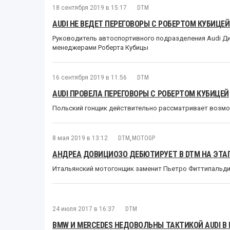
18 сентября 2019 в 15:17
DTM
AUDI НЕ ВЕДЕТ ПЕРЕГОВОРЫ С РОБЕРТОМ КУБИЦЕ
Руководитель автоспортивного подразделения Audi Дит
менеджерами Роберта Кубицы
16 сентября 2019 в 11:56
DTM
AUDI ПРОВЕЛА ПЕРЕГОВОРЫ С РОБЕРТОМ КУБИЦЕЙ
Польский гонщик действительно рассматривает возмо
8 мая 2019 в 13:12
DTM
,
MOTOGP
АНДРЕА ДОВИЦИОЗО ДЕБЮТИРУЕТ В DTM НА ЭТА
Итальянский мотогонщик заменит Пьетро Фиттипальди в
24 июля 2017 в 16:37
DTM
BMW И MERCEDES НЕДОВОЛЬНЫ ТАКТИКОЙ AUDI В