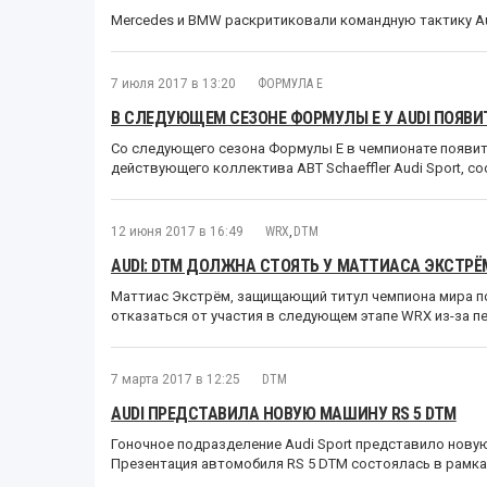
Mercedes и BMW раскритиковали командную тактику Au
7 июля 2017 в 13:20
ФОРМУЛА E
В СЛЕДУЮЩЕМ СЕЗОНЕ ФОРМУЛЫ Е У AUDI ПОЯВ
Со следующего сезона Формулы Е в чемпионате появитс
действующего коллектива ABT Schaeffler Audi Sport, с
12 июня 2017 в 16:49
WRX
,
DTM
AUDI: DTM ДОЛЖНА СТОЯТЬ У МАТТИАСА ЭКСТРЁ
Маттиас Экстрём, защищающий титул чемпиона мира по 
отказаться от участия в следующем этапе WRX из-за пе
7 марта 2017 в 12:25
DTM
AUDI ПРЕДСТАВИЛА НОВУЮ МАШИНУ RS 5 DTM
Гоночное подразделение Audi Sport представило нову
Презентация автомобиля RS 5 DTM состоялась в рамка