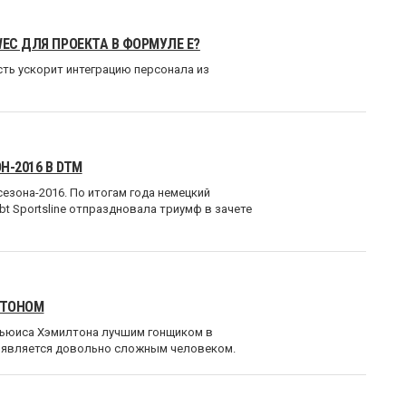
EC ДЛЯ ПРОЕКТА В ФОРМУЛЕ E?
сть ускорит интеграцию персонала из
Н-2016 В DTM
сезона-2016. По итогам года немецкий
t Sportsline отпраздновала триумф в зачете
ЛТОНОМ
Льюиса Хэмилтона лучшим гонщиком в
ец является довольно сложным человеком.