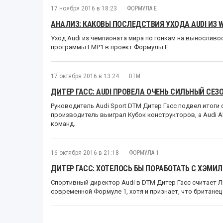
17 ноября 2016 в 18:23
ФОРМУЛА E
АНАЛИЗ: КАКОВЫ ПОСЛЕДСТВИЯ УХОДА AUDI ИЗ W
Уход Audi из чемпионата мира по гонкам на выносливо
программы LMP1 в проект Формулы E.
17 октября 2016 в 13:24
DTM
ДИТЕР ГАСС: AUDI ПРОВЕЛА ОЧЕНЬ СИЛЬНЫЙ СЕЗО
Руководитель Audi Sport DTM Дитер Гасс подвел итоги 
производитель выиграл Кубок конструкторов, а Audi Ab
команд.
16 октября 2016 в 21:18
ФОРМУЛА 1
ДИТЕР ГАСС: ХОТЕЛОСЬ БЫ ПОРАБОТАТЬ С ХЭМИ
Спортивный директор Audi в DTM Дитер Гасс считает 
современной Формуле 1, хотя и признает, что британ