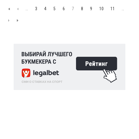
«
‹
…
3
4
5
6
7
8
9
10
11
…
›
»