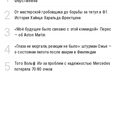
Ферстаппена
2
От мастерской гробовщика до борьбы за титул в Ф1.
История Хайнца-Харальда Френтцена
3
«Моё будущее было связано с этой командой»: Перес
— об Aston Martin
4
«Глаза не моргали, реакции не было»: штурман Ожье —
о состоянии пилота после аварии в Финляндии
5
Тото Вольф: Из-за проблем с надёжностью Mercedes
потеряла 70-80 очков