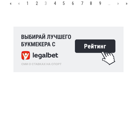
«
‹
1
2
3
4
5
6
7
8
9
…
›
»