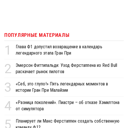
ПОПУЛЯРНЫЕ МАТЕРИАЛЫ
1
Глава Ф1 допустил возвращение в календарь
легендарного этапа Гран При
2
Эмерсон Фиттипальди: Уход Ферстаппена из Red Bull
раскачает рынок пилотов
3
«Себ, это глупо!» Пять легендарных моментов в
истории Гран При Малайзии
4
«Разница поколений». Пиастри – об отказе Хэмилтона
от симулятора
5
Планирует ли Макс Ферстаппен создать собственную
команду Ф1?