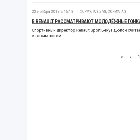
22 ноября 2013 в 15:18
ФОРМУЛА 3.5 V8
,
ФОРМУЛА 3
В RENAULT РАССМАТРИВАЮТ МОЛОДЁЖНЫЕ ГОНКИ
Спортивный директор Renault Sport Бенуа Дюпон счита
важным шагом
«
‹