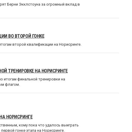
рят Берни Экклстоуна за огромный вклад в
ИИ ВО ВТОРОЙ ГОНКЕ
итогам второй квалификации на Норисринге.
НОЙ ТРЕНИРОВКЕ НА НОРИСРИНГЕ
о итогам финальной тренировки на
ым флагом.
 НА НОРИСРИНГЕ
нственным, кому пока что удалось выиграть
 первой гонке этапа на Норисринге.