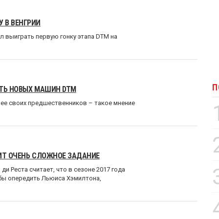
 В ВЕНГРИИ
ел выиграть первую гонку этапа DTM на
П
СТЬ НОВЫХ МАШИН DTM
ее своих предшественников – такое мнение
ОИТ ОЧЕНЬ СЛОЖНОЕ ЗАДАНИЕ
ди Реста считает, что в сезоне 2017 года
обы опередить Льюиса Хэмилтона,