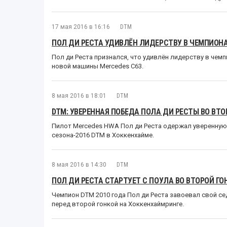
17 мая 2016 в 16:16
DTM
ПОЛ ДИ РЕСТА УДИВЛЁН ЛИДЕРСТВУ В ЧЕМПИОНА
Пол ди Реста признался, что удивлён лидерству в чемп
новой машины Mercedes C63.
8 мая 2016 в 18:01
DTM
DTM: УВЕРЕННАЯ ПОБЕДА ПОЛА ДИ РЕСТЫ ВО ВТО
Пилот Mercedes HWA Пол ди Реста одержал уверенную 
сезона-2016 DTM в Хоккенхайме.
8 мая 2016 в 14:30
DTM
ПОЛ ДИ РЕСТА СТАРТУЕТ С ПОУЛА ВО ВТОРОЙ ГО
Чемпион DTM 2010 года Пол ди Реста завоевал свой с
перед второй гонкой на Хоккенхаймринге.