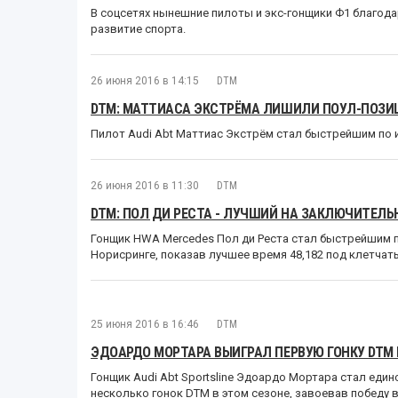
В соцсетях нынешние пилоты и экс-гонщики Ф1 благода
развитие спорта.
26 июня 2016 в 14:15
DTM
DTM: МАТТИАСА ЭКСТРЁМА ЛИШИЛИ ПОУЛ-ПОЗИЦ
Пилот Audi Abt Маттиас Экстрём стал быстрейшим по 
26 июня 2016 в 11:30
DTM
DTM: ПОЛ ДИ РЕСТА - ЛУЧШИЙ НА ЗАКЛЮЧИТЕЛЬ
Гонщик HWA Mercedes Пол ди Реста стал быстрейшим п
Норисринге, показав лучшее время 48,182 под клетчат
25 июня 2016 в 16:46
DTM
ЭДОАРДО МОРТАРА ВЫИГРАЛ ПЕРВУЮ ГОНКУ DTM
Гонщик Audi Abt Sportsline Эдоардо Мортара стал еди
несколько гонок DTM в этом сезоне, завоевав победу в