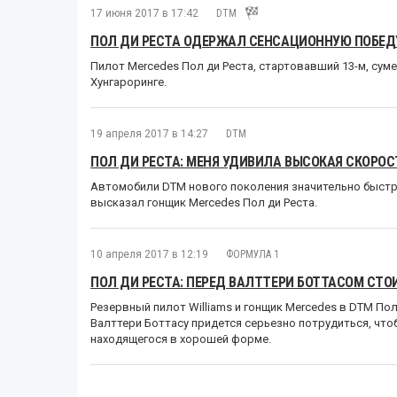
17 июня 2017 в 17:42
DTM
ПОЛ ДИ РЕСТА ОДЕРЖАЛ СЕНСАЦИОННУЮ ПОБЕДУ
Пилот Mercedes Пол ди Реста, стартовавший 13-м, сум
Хунгароринге.
19 апреля 2017 в 14:27
DTM
ПОЛ ДИ РЕСТА: МЕНЯ УДИВИЛА ВЫСОКАЯ СКОРО
Автомобили DTM нового поколения значительно быстр
высказал гонщик Mercedes Пол ди Реста.
10 апреля 2017 в 12:19
ФОРМУЛА 1
ПОЛ ДИ РЕСТА: ПЕРЕД ВАЛТТЕРИ БОТТАСОМ СТ
Резервный пилот Williams и гонщик Mercedes в DTM Пол 
Валттери Боттасу придется серьезно потрудиться, чт
находящегося в хорошей форме.