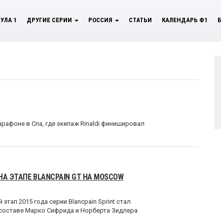
УЛА 1
ДРУГИЕ СЕРИИ
РОССИЯ
СТАТЬИ
КАЛЕНДАРЬ Ф1
рафоне в Спа, где экипаж Rinaldi финишировал
НА ЭТАПЕ BLANCPAIN GT НА MOSCOW
ап 2015 года серии Blancpain Sprint стал
в составе Марко Сифрида и Норберта Зидлера