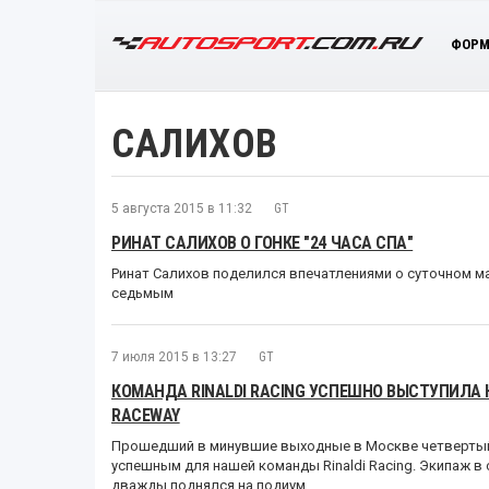
ФОРМ
САЛИХОВ
5 августа 2015 в 11:32
GT
РИНАТ САЛИХОВ О ГОНКЕ "24 ЧАСА СПА"
Ринат Салихов поделился впечатлениями о суточном ма
седьмым
7 июля 2015 в 13:27
GT
КОМАНДА RINALDI RACING УСПЕШНО ВЫСТУПИЛА 
RACEWAY
Прошедший в минувшие выходные в Москве четвертый эт
успешным для нашей команды Rinaldi Racing. Экипаж 
дважды поднялся на подиум.