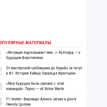
ОПУЛЯРНЫЕ МАТЕРИАЛЫ
1
«Интуиция подсказывает мне...»: Култхард — о
будущем Ферстаппена
2
От мастерской гробовщика до борьбы за титул
в Ф1. История Хайнца-Харальда Френтцена
3
«Моё будущее было связано с этой
командой»: Перес — об Aston Martin
4
F1-Insider: Фернандо Алонсо загнал в долги
Николу Цолова